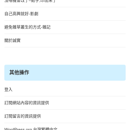
沒啥機會改了–鉛字,印出來了
自己高興就好-影劇
避免雜草叢生的方式-雜記
關於誠實
其他操作
登入
訂閱網站內容的資訊提供
訂閱留言的資訊提供
WordPress.org 台灣繁體中文