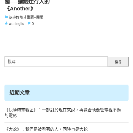
關──讀綾辻行人的
《Another》
故事好壞才重要--閱讀
waitingliu
0
搜
尋
關
鍵
字:
近期文章
《決勝時空戰區》：一部對於現在來說，再適合映像管電視不過
的電影
《大蛇》：我們是被看著的人，同時也是大蛇