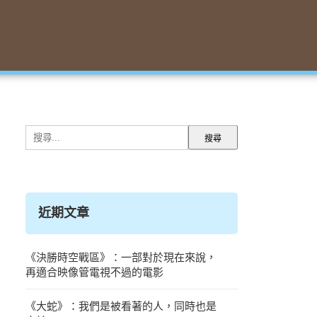
搜
尋
關
鍵
字:
近期文章
《決勝時空戰區》：一部對於現在來說，
再適合映像管電視不過的電影
《大蛇》：我們是被看著的人，同時也是