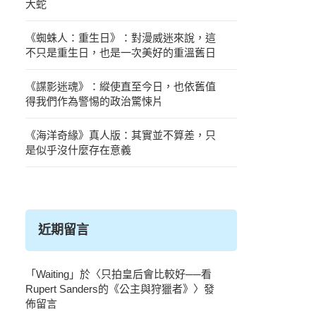
大蛇
《蜘蛛人：重生日》：對漫威迷來說，這
不只是重生日，也是一次美好的重溫舊日
《諜影迷魂》：縱使直至今日，也依舊值
得我們作為警惕的政治驚悚片
《海洋奇緣》真人版：其實並不算差，只
是似乎沒什麼存在意義
近期留言
「
Waiting
」於〈
只拍皇后會比較好──看
Rupert Sanders的《公主與狩獵者》
〉發
佈留言