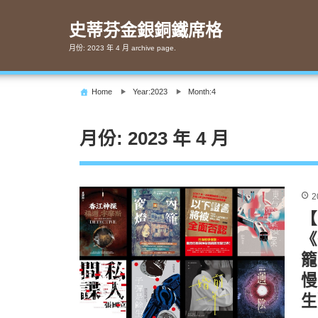
Skip
to
史蒂芬金銀銅鐵席格
content
月份:
2023 年 4 月
archive page.
Home
Year:2023
Month:4
月份:
2023 年 4 月
2
【
《
籠
慢
生