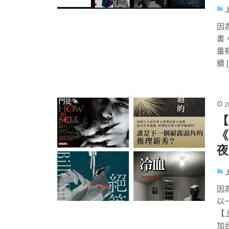
因
書
量
續 
2
【
《
夜
因
以
【
加台