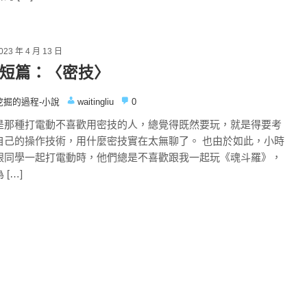
023 年 4 月 13 日
短篇：〈密技〉
挖掘的過程-小說
waitingliu
0
是那種打電動不喜歡用密技的人，總覺得既然要玩，就是得要考
自己的操作技術，用什麼密技實在太無聊了。 也由於如此，小時
跟同學一起打電動時，他們總是不喜歡跟我一起玩《魂斗羅》，
 […]