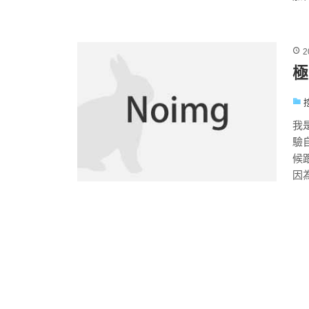
2
極
我
驗
候
因為