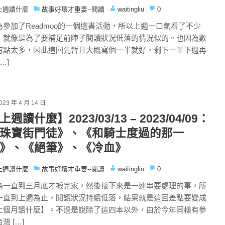
上週讀什麼
故事好壞才重要--閱讀
waitingliu
0
為參加了Readmoo的一個選書活動，所以上週一口氣看了不少
，就像是為了要補足前陣子閱讀狀況低落的情況似的。也因為數
有點太多，因此這回先暫且大概寫個一半就好，剩下一半下週再
[…]
023 年 4 月 14 日
上週讀什麼】2023/03/13 – 2023/04/09：
珠寶街門徒》、《和騎士度過的那一
》、《絕筆》、《冷血》
上週讀什麼
故事好壞才重要--閱讀
waitingliu
0
為一直到三月底才搬完家，然後接下來是一連串要處理的事，所
一直到上週為止，閱讀狀況持續低落，結果就是這回差點要變成
上個月讀什麼】。不過是說除了這四本以外，由於今年同樣有參
灣 […]