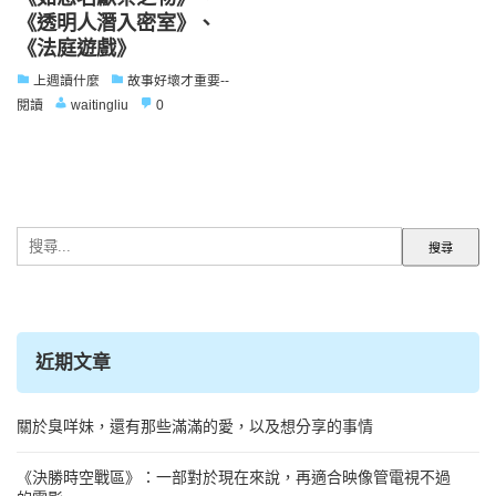
《透明人潛入密室》、
《法庭遊戲》
上週讀什麼
故事好壞才重要--
閱讀
waitingliu
0
搜
尋
關
鍵
字:
近期文章
關於臭咩妹，還有那些滿滿的愛，以及想分享的事情
《決勝時空戰區》：一部對於現在來說，再適合映像管電視不過