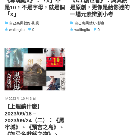
《奪魂鋸X》：「X」不
《A.I.創世者》：與其說
是10，不是字母，就是個
是原創，更像是給影迷的
「X」
一場元素辨別小考
自己高興就好-影劇
自己高興就好-影劇
waitingliu
0
waitingliu
0
2023 年 10 月 3 日
【上週讀什麼】
2023/09/18 –
2023/09/24（二）：《黑
牢城》、《預言之島》、
《如忌名獻祭之物》、