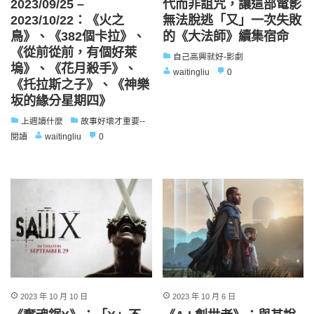
2023/09/25 –
代而非詛咒，讓這部電影
2023/10/22：《火之
無法脫逃「又」一次失敗
鳥》、《382個卡拉》、
的《大法師》續集宿命
《從前從前，有個好萊
自己高興就好-影劇
塢》、《花月殺手》、
waitingliu
0
《托拉斯之子》、《神樂
坂的緣分星期四》
上週讀什麼
故事好壞才重要--
閱讀
waitingliu
0
2023 年 10 月 10 日
2023 年 10 月 6 日