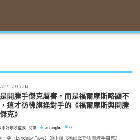
024 年 2 月 26 日
是開膛手傑克厲害，而是福爾摩斯略顯不
，這才彷彿旗逢對手的《福爾摩斯與開膛
傑克》
故事好壞才重要--閱讀
waitingliu
0
西．斐（Lyndsay Faye）的小說《福爾摩斯與開膛手傑克》