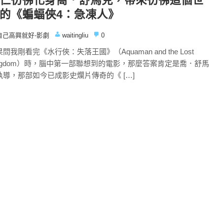
仁彷彿化身喬．舒馬克，帶來彷彿這個世
的《蝙蝠俠4：急凍人》
自己高興就好-影劇
waitingliu
0
問我剛看完《水行俠：失落王國》（Aquaman and the Lost
ingdom）時，腦中第一部聯想到的電影，那麼答案肯定是喬．舒馬
執導，那部如今已成影史爛片傳奇的《 […]