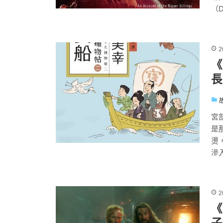
（Du
2
《
長
宮
是
燙
滲入
2
《