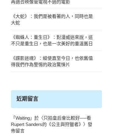
再適合映像管電視不過的電影
《大蛇》：我們是被看著的人，同時也是
大蛇
《蜘蛛人：重生日》：對漫威迷來說，這
不只是重生日，也是一次美好的重溫舊日
《諜影迷魂》：縱使直至今日，也依舊值
得我們作為警惕的政治驚悚片
近期留言
「
Waiting
」於〈
只拍皇后會比較好──看
Rupert Sanders的《公主與狩獵者》
〉發
佈留言