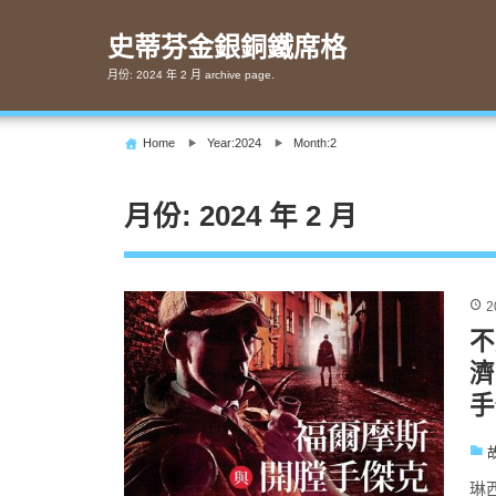
Skip
to
史蒂芬金銀銅鐵席格
content
月份:
2024 年 2 月
archive page.
Home
Year:2024
Month:2
月份:
2024 年 2 月
2
不
濟
手
琳