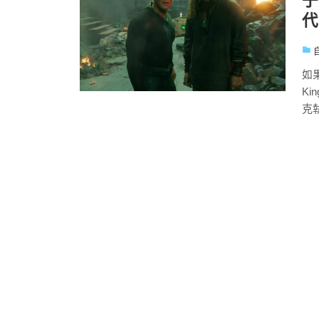
子
代
如果
K
克