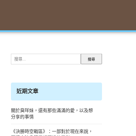
搜
尋
關
鍵
字:
近期文章
關於臭咩妹，還有那些滿滿的愛，以及想
分享的事情
《決勝時空戰區》：一部對於現在來說，