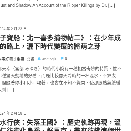
st and Shadow:An Account of the Ripper Killings by Dr. […]
024 年 2 月 23 日
子寶船：北一喜多捕物帖二》：在少年成
的路上，灑下時代變遷的將萌之芽
故事好壞才重要--閱讀
waitingliu
0
部美幸（宮部 みゆき）的時代小說有一種相當奇妙的特質，並不
那種驚天動地的好看，而是比較像天冷時的一杯溫水，不算太
，但隨著你小口小口喝著，也會在不知不覺間，使那股熱氣緩緩
到 […]
024 年 2 月 18 日
水行俠：失落王國》：歷史軌跡再現，溫