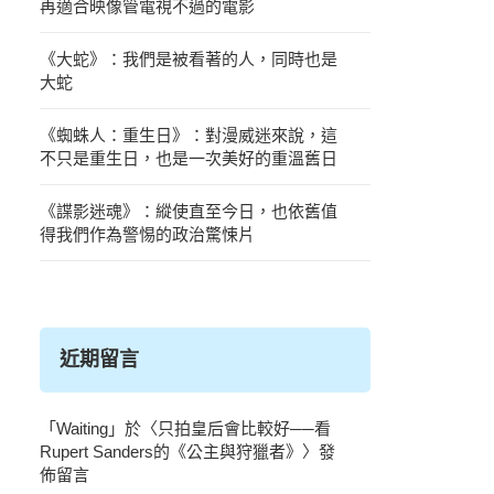
再適合映像管電視不過的電影
《大蛇》：我們是被看著的人，同時也是
大蛇
《蜘蛛人：重生日》：對漫威迷來說，這
不只是重生日，也是一次美好的重溫舊日
《諜影迷魂》：縱使直至今日，也依舊值
得我們作為警惕的政治驚悚片
近期留言
「
Waiting
」於〈
只拍皇后會比較好──看
Rupert Sanders的《公主與狩獵者》
〉發
佈留言