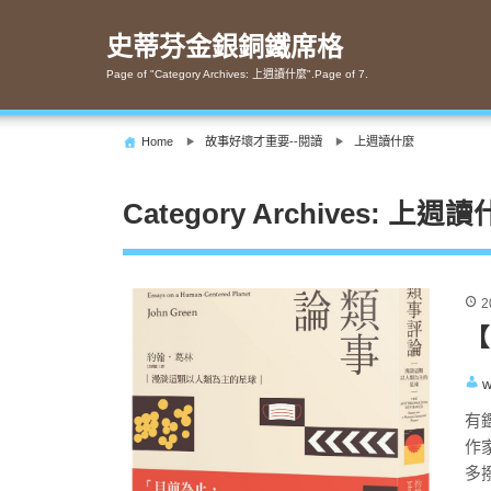
Skip
to
史蒂芬金銀銅鐵席格
content
Page of "Category Archives: 上週讀什麼".Page of 7.
Home
故事好壞才重要--閱讀
上週讀什麼
Category Archives: 上週
2
【
w
有
作
多