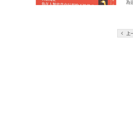
為這
文
上
章
分
頁