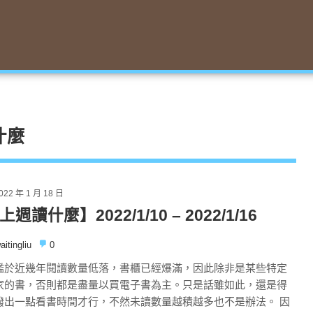
讀什麼
022 年 1 月 18 日
上週讀什麼】2022/1/10 – 2022/1/16
aitingliu
0
鑑於近幾年閱讀數量低落，書櫃已經爆滿，因此除非是某些特定
家的書，否則都是盡量以買電子書為主。只是話雖如此，還是得
撥出一點看書時間才行，不然未讀數量越積越多也不是辦法。 因