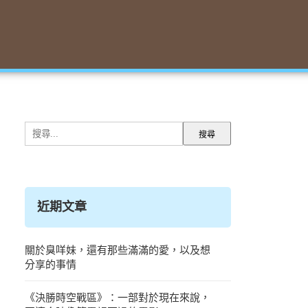
搜
尋
關
鍵
字:
近期文章
關於臭咩妹，還有那些滿滿的愛，以及想
分享的事情
《決勝時空戰區》：一部對於現在來說，