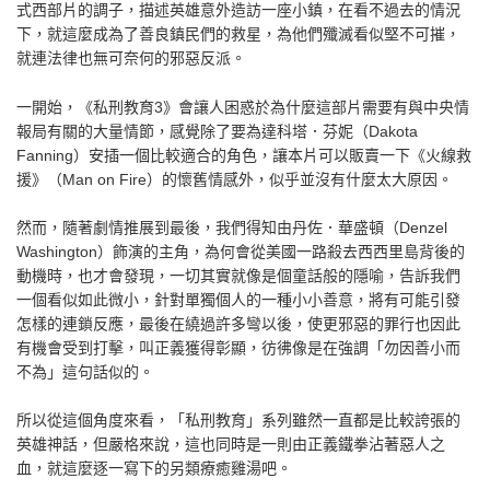
式西部片的調子，描述英雄意外造訪一座小鎮，在看不過去的情況
下，就這麼成為了善良鎮民們的救星，為他們殲滅看似堅不可摧，
就連法律也無可奈何的邪惡反派。
一開始，《私刑教育3》會讓人困惑於為什麼這部片需要有與中央情
報局有關的大量情節，感覺除了要為達科塔．芬妮（Dakota
Fanning）安插一個比較適合的角色，讓本片可以販賣一下《火線救
援》（Man on Fire）的懷舊情感外，似乎並沒有什麼太大原因。
然而，隨著劇情推展到最後，我們得知由丹佐．華盛頓（Denzel
Washington）飾演的主角，為何會從美國一路殺去西西里島背後的
動機時，也才會發現，一切其實就像是個童話般的隱喻，告訴我們
一個看似如此微小，針對單獨個人的一種小小善意，將有可能引發
怎樣的連鎖反應，最後在繞過許多彎以後，使更邪惡的罪行也因此
有機會受到打擊，叫正義獲得彰顯，彷彿像是在強調「勿因善小而
不為」這句話似的。
所以從這個角度來看，「私刑教育」系列雖然一直都是比較誇張的
英雄神話，但嚴格來說，這也同時是一則由正義鐵拳沾著惡人之
血，就這麼逐一寫下的另類療癒雞湯吧。