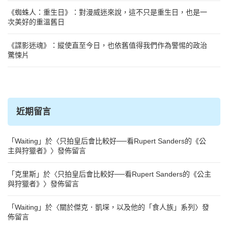
《蜘蛛人：重生日》：對漫威迷來說，這不只是重生日，也是一
次美好的重溫舊日
《諜影迷魂》：縱使直至今日，也依舊值得我們作為警惕的政治
驚悚片
近期留言
「
Waiting
」於〈
只拍皇后會比較好──看Rupert Sanders的《公
主與狩獵者》
〉發佈留言
「
克里斯
」於〈
只拍皇后會比較好──看Rupert Sanders的《公主
與狩獵者》
〉發佈留言
「
Waiting
」於〈
關於傑克．凱堔，以及他的「食人族」系列
〉發
佈留言