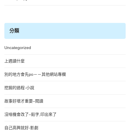
分類
Uncategorized
上週讀什麼
別的地方會先po－－其他網站專欄
挖掘的過程-小說
故事好壞才重要–閱讀
沒啥機會改了–鉛字,印出來了
自己高興就好-影劇