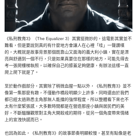
《私刑教育3》（The Equalizer 3）其實挺微妙的，這電影其實並不
難看，但是要說到真的有什麼地方會讓人在心裡「哇」一聲讚嘆
的，大概就是故事背景那個既靠山又面海的義大利小鎮，實在是漂
亮與舒適到一個不行，只是如果真要住在那樣的地方，可能先得去
考一張爬樓梯執照，以確保自己的膝蓋足夠健康，有辦法這樣一直
爬上爬下就是了。
至於動作戲部分，其實除了稍微血腥一點以外，《私刑教育3》並不
像第一集那麼有趣，不僅動作橋段明顯少上許多，同時還由於我們
都已經太過熟悉主角那無人能擋的強悍程度，所以整體看下來也不
太有什麼緊張感，大多數時間都是在營造那座小鎮與居民們的美
好，不斷醞釀觀眾對主角大開殺戒的期待，從另一個角度帶來情緒
上的宣洩快感而已。
也因為如此，《私刑教育3》的故事節奏明顯較慢，甚至有點像是老