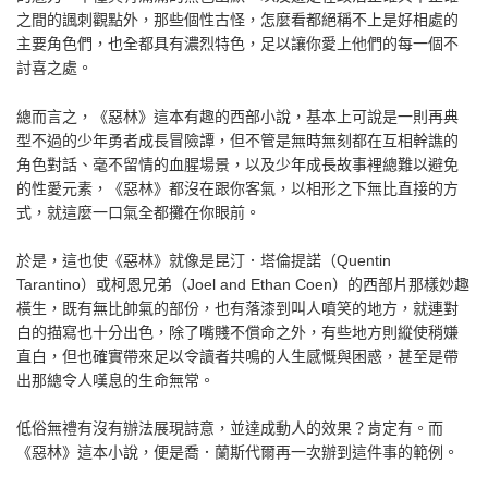
之間的諷刺觀點外，那些個性古怪，怎麼看都絕稱不上是好相處的
主要角色們，也全都具有濃烈特色，足以讓你愛上他們的每一個不
討喜之處。
總而言之，《惡林》這本有趣的西部小說，基本上可說是一則再典
型不過的少年勇者成長冒險譚，但不管是無時無刻都在互相幹譙的
角色對話、毫不留情的血腥場景，以及少年成長故事裡總難以避免
的性愛元素，《惡林》都沒在跟你客氣，以相形之下無比直接的方
式，就這麼一口氣全都攤在你眼前。
於是，這也使《惡林》就像是昆汀．塔倫提諾（Quentin
Tarantino）或柯恩兄弟（Joel and Ethan Coen）的西部片那樣妙趣
橫生，既有無比帥氣的部份，也有落漆到叫人噴笑的地方，就連對
白的描寫也十分出色，除了嘴賤不償命之外，有些地方則縱使稍嫌
直白，但也確實帶來足以令讀者共鳴的人生感慨與困惑，甚至是帶
出那總令人嘆息的生命無常。
低俗無禮有沒有辦法展現詩意，並達成動人的效果？肯定有。而
《惡林》這本小說，便是喬．蘭斯代爾再一次辦到這件事的範例。