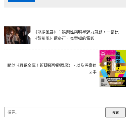
《龍捲風暴》：娛樂性與明星魅力兼顧，一部比
《龍捲風》還麥可．克萊頓的電影
關於《腳踩金庫！近捷運秒殺兩房》，以及評審這
回事
搜
尋
關
鍵