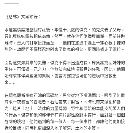
─────
《惡林》文案節錄：
水痘無情席捲整個村莊後，年僅十六歲的傑克．帕克失去了父母，
只能與妹妹露拉相依為命。然而，就在他們準備與爺爺一同前往避
難時，更大的打擊接踵而至——他們在旅途中遇上一夥心狠手辣的
強盜。劫匪們不僅殘忍地殺害了傑克的祖父，更同時擄走了露拉。
面對這突如其來的災難，傑克不得不迅速成長，肩負起找回妹妹的
重任。可僅憑一己之力，他無法完成這項艱巨的任務，因此，他開
始尋求夥伴與盟友的幫助，誓言將露拉從可怕的逆境中拯救出
來……
在德克薩斯州這石油的富礦地，黑金從地下噴湧而出，吸引了無數
尋求一夜暴富的冒險者。石油帶來了財富，同時也帶來混亂和暴
力。這片土地上，法律的力量薄弱，野性和原始的本能支配著人們
的行為。傑克和他的夥伴們在這片野性原野中穿行，面對著一個個
危險的境地。他們遇到的每一個人，每一個事件，都讓他們更加接
近於目標，同時也更加深入地了解這片土地的本質。