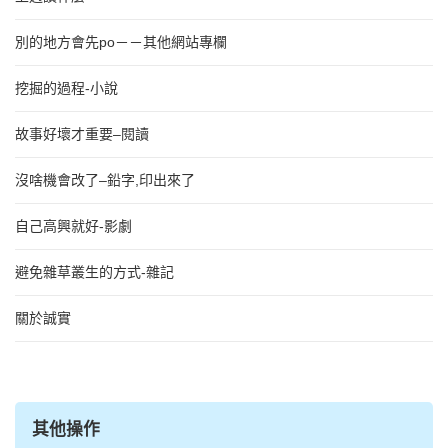
別的地方會先po－－其他網站專欄
挖掘的過程-小說
故事好壞才重要–閱讀
沒啥機會改了–鉛字,印出來了
自己高興就好-影劇
避免雜草叢生的方式-雜記
關於誠實
其他操作