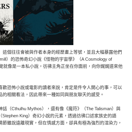
」這個往往會被與作者本身的經歷畫上等號，並且大幅暴露他們
ll）的恐怖奇幻小說《怪物的宇宙學》（A Cosmology of
的感覺就像是一本私小說，彷彿主角正坐在你面前，向你娓娓道來他
喜歡恐怖小說或電影的讀者來說，肯定是件令人開心的事，可以
品的相關看法，因此帶來一種如同與朋友聊天的感受。
ulhu Mythos），還有像《魔符》（The Talisman）與
金（Stephen King）奇幻小說的元素，透過彷彿口述家族史的語
情節雖說遠離現實，但在情感方面，卻具有極為強烈的渲染力，