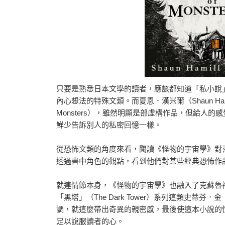
只要是熟悉日本文學的讀者，應該都知道「私小說
內心想法的特殊文類。而夏恩．漢米爾（Shaun Hami
Monsters），雖然明顯是部虛構作品，但給人
鮮少告訴別人的私密回憶一樣。
從恐怖文類的角度來看，閱讀《怪物的宇宙學》對
透過書中角色的觀點，看到他們對某些經典恐怖作
就連情節本身，《怪物的宇宙學》也融入了克蘇魯神話（Cth
「黑塔」（The Dark Tower）系列這類史蒂芬．
調，就這麼帶出奇異的親密感，最後使這本小說的
足以說服讀者的心。