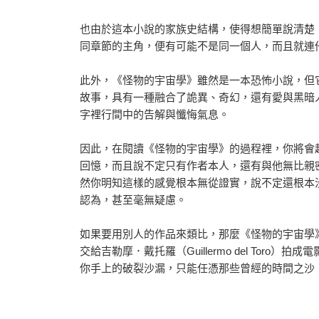
也由於這本小說的家族史結構，使得想簡單說清楚
同章節的主角，便有可能不是同一個人，而且就連
此外，《怪物的宇宙學》雖然是一本恐怖小說，但
故事，具有一種融合了詭異、奇幻，還有愛與黑暗
字裡行間中的告解與懺悔氣息。
因此，在閱讀《怪物的宇宙學》的過程裡，你將會
回憶，而且說不定只有作者本人，還有與他無比親
然你明知這樣的感覺根本無從證實，說不定還根本
認為，甚至毫無疑慮。
如果要用別人的作品來類比，那麼《怪物的宇宙學
交給吉勒摩．戴托羅（Guillermo del To
你手上的破裂沙漏，只能任憑那些曾經的時間之沙