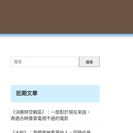
搜
尋
關
鍵
字:
近期文章
《決勝時空戰區》：一部對於現在來說，
再適合映像管電視不過的電影
《大蛇》：我們是被看著的人，同時也是