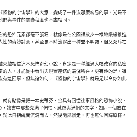
《怪物的宇宙學》的大意，變成了一件沒那麼容易的事，光是不
他們與事件的關聯程度也不盡相同。
它的恐怖元素卻毫不張狂，就像是在公園裡散步一樣地緩緩推進
人性的奇妙詩意，甚至更不時流露出一種並不明顯，但又充斥在
越來越相信這本恐怖奇幻小說，肯定是一種經過大幅改寫的私密
密的人，才能從中看出與現實連結的端倪所在。更有趣的是，雖
沒有這回事，但無論如何，《怪物的宇宙學》就是足以令你如此
》就有點像是把一本史蒂芬．金具有回憶往事風格的恐怖小說，
ro）拍成電影，讓書中那些充滿了惆悵、感傷與迷惘的文字，如同一個放在
，就此自指縫間流瀉而去，然後隨風飄走，再也無法回歸原樣。