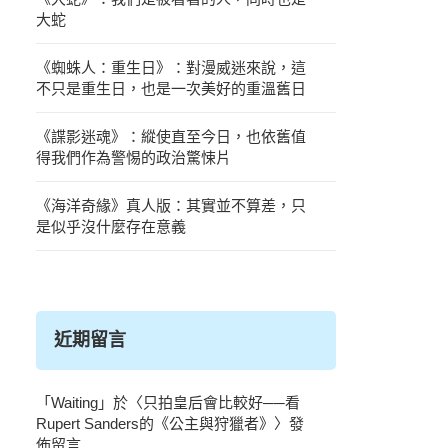
大蛇
《蜘蛛人：重生日》：對漫威迷來說，這
不只是重生日，也是一次美好的重溫舊日
《諜影迷魂》：縱使直至今日，也依舊值
得我們作為警惕的政治驚悚片
《海洋奇緣》真人版：其實並不算差，只
是似乎沒什麼存在意義
近期留言
「
Waiting
」於〈
只拍皇后會比較好──看
Rupert Sanders的《公主與狩獵者》
〉發
佈留言