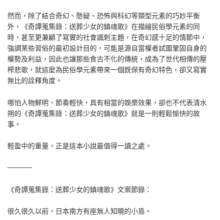
然而，除了結合奇幻、懸疑、恐怖與科幻等類型元素的巧妙平衡
外，《奇譚蒐集錄：送葬少女的鎮魂歌》在描繪民俗學元素的同
時，甚至更兼顧了寫實的社會諷刺主題，在奇幻感十足的情節中，
強調某些習俗的最初設計目的，可能是源自當權者試圖鞏固自身的
權勢及利益，因此也讓那些食古不化的傳統，成為了世代相傳的壓
榨悲歌，就這麼為民俗學元素帶來一個既保有奇幻特色，卻又寫實
無比的詮釋角度。
哪怕人物鮮明、節奏輕快，具有相當的娛樂效果，卻也不代表清水
朔的《奇譚蒐集錄：送葬少女的鎮魂歌》就是一則輕鬆愉快的故
事。
輕盈中的重量，正是這本小說最值得一讀之處。
─────
《奇譚蒐集錄：送葬少女的鎮魂歌》文案節錄：
很久很久以前，日本南方有座無人知曉的小島。