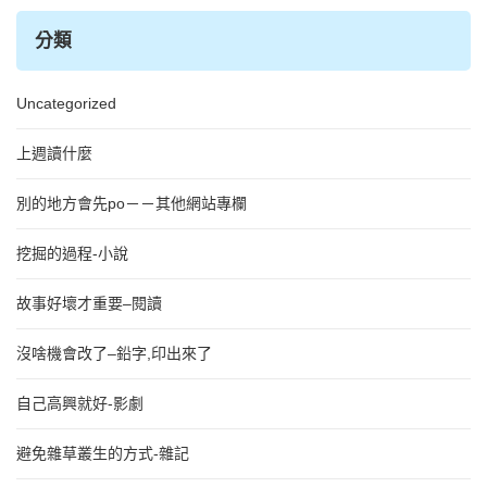
分類
Uncategorized
上週讀什麼
別的地方會先po－－其他網站專欄
挖掘的過程-小說
故事好壞才重要–閱讀
沒啥機會改了–鉛字,印出來了
自己高興就好-影劇
避免雜草叢生的方式-雜記