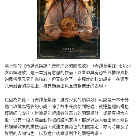
清水朔的《奇譚蒐集錄：送葬少女的鎮魂歌》（奇譚蒐集録: 弔い少
女の鎮魂歌）是一本挺有意思的作品，以看似具有恐怖與推理風格
的民俗學元素作為核心，但又結合了一定程度的科幻設定，在類型
元素融合的拿捏上，擁有頗為出色且流暢無比的表現。
也因為如此，《奇譚蒐集錄：送葬少女的鎮魂歌》可說是一本十分
適合改編為電影的小說，除了故事長度恰到好處，就連整體結構也
經過細心安排，無論是勾起讀者注意力的開頭設計，或是真相大白
後，仍有一段大場面動作戲的結尾安排，都足以讓人看出清水朔對
於娛樂效果的重視程度，就連主要角色的相關設定，亦同時顧及了
鮮明的人物特色，以及適合後續系列化的兩種需求。