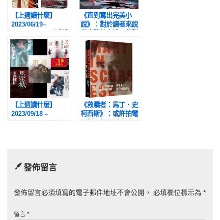
【上週讀什麼】
《直到寫出完美小
2023/06/19–
說》：對於讀者來說
2023/07/02：《千禧
是本驚悚小說，但對
黑夜》、《魚夜》、
創作者而言，則是一
《泣女大人》、《執
則徹頭徹尾的恐怖故
刑官們》
事
【上週讀什麼】
《救贖者：馬丁．史
2023/09/18 –
柯西斯》：或許拍電
2023/09/24（二）：
影對史柯西斯來說，
《黑牢城》、《預言
是一條最堅貞的探尋
之島》、《如忌名獻
自我救贖之道
祭之物》、《透明人
潛入密室》、《法庭
發佈留言
遊戲》
發佈留言必須填寫的電子郵件地址不會公開。
必填欄位標示為
*
留言
*