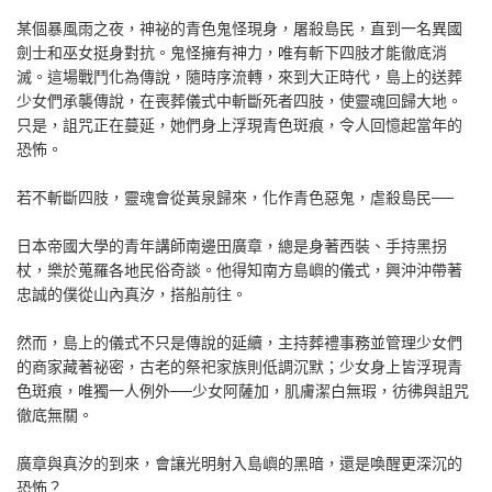
某個暴風雨之夜，神祕的青色鬼怪現身，屠殺島民，直到一名異國
劍士和巫女挺身對抗。鬼怪擁有神力，唯有斬下四肢才能徹底消
滅。這場戰鬥化為傳說，隨時序流轉，來到大正時代，島上的送葬
少女們承襲傳說，在喪葬儀式中斬斷死者四肢，使靈魂回歸大地。
只是，詛咒正在蔓延，她們身上浮現青色斑痕，令人回憶起當年的
恐怖。
若不斬斷四肢，靈魂會從黃泉歸來，化作青色惡鬼，虐殺島民──
日本帝國大學的青年講師南邊田廣章，總是身著西裝、手持黑拐
杖，樂於蒐羅各地民俗奇談。他得知南方島嶼的儀式，興沖沖帶著
忠誠的僕從山內真汐，搭船前往。
然而，島上的儀式不只是傳說的延續，主持葬禮事務並管理少女們
的商家藏著祕密，古老的祭祀家族則低調沉默；少女身上皆浮現青
色斑痕，唯獨一人例外──少女阿薩加，肌膚潔白無瑕，彷彿與詛咒
徹底無關。
廣章與真汐的到來，會讓光明射入島嶼的黑暗，還是喚醒更深沉的
恐怖？