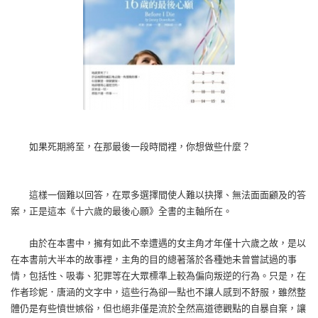
如果死期將至，在那最後一段時間裡，你想做些什麼？
這樣一個難以回答，在眾多選擇間使人難以抉擇、無法面面顧及的答
案，正是這本《十六歲的最後心願》全書的主軸所在。
由於在本書中，擁有如此不幸遭遇的女主角才年僅十六歲之故，是以
在本書前大半本的故事裡，主角的目的總著落於各種她未曾嘗試過的事
情，包括性、吸毒、犯罪等在大眾標準上較為偏向叛逆的行為。只是，在
作者珍妮．唐涵的文字中，這些行為卻一點也不讓人感到不舒服，雖然整
體仍是有些憤世嫉俗，但也絕非僅是流於全然高道德觀點的自暴自棄，讓