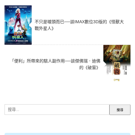
不只是噱頭而已──談IMAX數位3D版的《怪獸大
戰外星人》
「便利」所帶來的駭人副作用──談傑佛瑞．迪佛
的《破窗》
搜
尋
關
鍵
字: