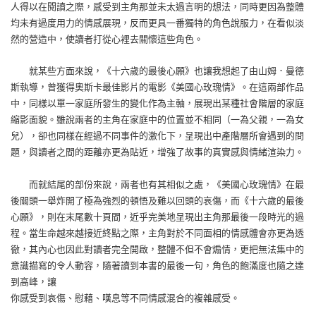
人得以在閱讀之際，感受到主角那並未太過言明的想法，同時更因為整體
均未有過度用力的情感展現，反而更具一番獨特的角色說服力，在看似淡
然的營造中，使讀者打從心裡去關懷這些角色。
就某些方面來說，《十六歲的最後心願》也讓我想起了由山姆．曼德
斯執導，曾獲得奧斯卡最佳影片的電影《美國心玫瑰情》。在這兩部作品
中，同樣以單一家庭所發生的變化作為主軸，展現出某種社會階層的家庭
縮影面貌。雖說兩者的主角在家庭中的位置並不相同（一為父親，一為女
兒），卻也同樣在經過不同事件的激化下，呈現出中產階層所會遇到的問
題，與讀者之間的距離亦更為貼近，增強了故事的真實感與情緒渲染力。
而就結尾的部份來說，兩者也有其相似之處，《美國心玫瑰情》在最
後關頭一舉炸開了極為強烈的頓悟及難以回頭的哀傷，而《十六歲的最後
心願》，則在末尾數十頁間，近乎完美地呈現出主角那最後一段時光的過
程。當生命越來越接近終點之際，主角對於不同面相的情感體會亦更為透
徹，其內心也因此對讀者完全開啟，整體不但不會煽情，更把無法集中的
意識描寫的令人動容，隨著讀到本書的最後一句，角色的飽滿度也隨之達
到高峰，讓
你感受到哀傷、慰藉、嘆息等不同情感混合的複雜感受。