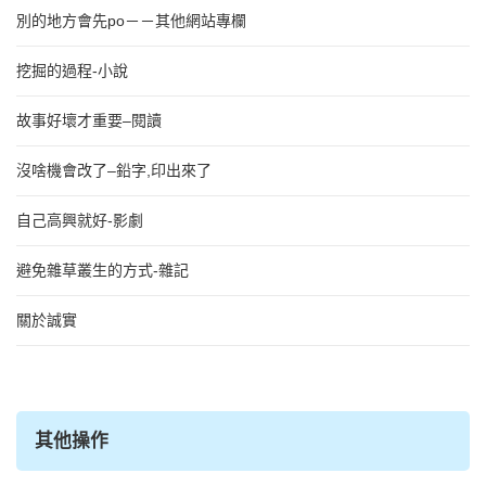
別的地方會先po－－其他網站專欄
挖掘的過程-小說
故事好壞才重要–閱讀
沒啥機會改了–鉛字,印出來了
自己高興就好-影劇
避免雜草叢生的方式-雜記
關於誠實
其他操作