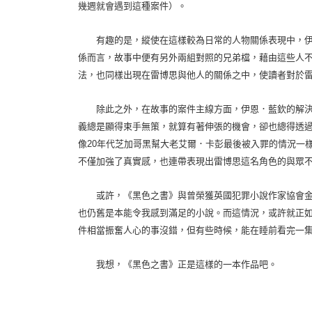
幾週就會遇到這種案件）。
有趣的是，縱使在這樣較為日常的人物關係表現中，伊
係而言，故事中便有另外兩組對照的兄弟檔，藉由這些人
法，也同樣出現在雷博思與他人的關係之中，使讀者對於
除此之外，在故事的案件主線方面，伊恩．藍欽的解決
義總是顯得束手無策，就算有著伸張的機會，卻也總得透
像
20
年代芝加哥黑幫大老艾爾．卡彭最後被入罪的情況一
不僅加強了真實感，也連帶表現出雷博思這名角色的與眾
或許，《黑色之書》與曾榮獲英國犯罪小說作家協會金
也仍舊是本能令我感到滿足的小說。而這情況，或許就正
件相當振奮人心的事沒錯，但有些時候，能在睡前看完一
我想，《黑色之書》正是這樣的一本作品吧。