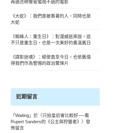
再適合映像管電視不過的電影
《大蛇》：我們是被看著的人，同時也是
大蛇
《蜘蛛人：重生日》：對漫威迷來說，這
不只是重生日，也是一次美好的重溫舊日
《諜影迷魂》：縱使直至今日，也依舊值
得我們作為警惕的政治驚悚片
近期留言
「
Waiting
」於〈
只拍皇后會比較好──看
Rupert Sanders的《公主與狩獵者》
〉發
佈留言