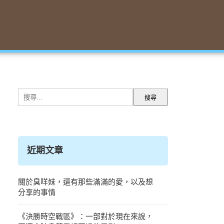
搜
尋
關
鍵
字:
近期文章
關於臭咩妹，還有那些滿滿的愛，以及想
分享的事情
《決勝時空戰區》：一部對於現在來說，