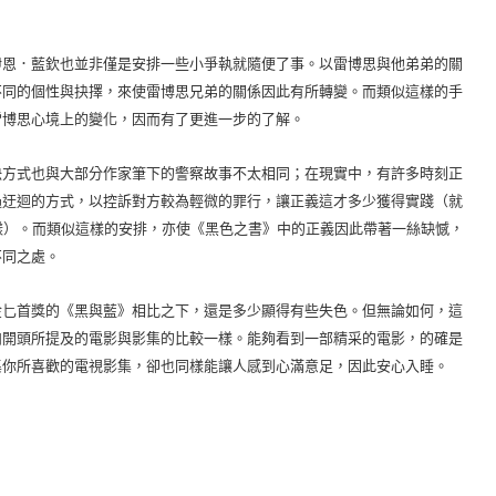
恩．藍欽也並非僅是安排一些小爭執就隨便了事。以雷博思與他弟弟的關
不同的個性與抉擇，來使雷博思兄弟的關係因此有所轉變。而類似這樣的手
雷博思心境上的變化，因而有了更進一步的了解。
方式也與大部分作家筆下的警察故事不太相同；在現實中，有許多時刻正
過迂迴的方式，以控訴對方較為輕微的罪行，讓正義這才多少獲得實踐（就
樣）。而類似這樣的安排，亦使《黑色之書》中的正義因此帶著一絲缺憾，
不同之處。
匕首獎的《黑與藍》相比之下，還是多少顯得有些失色。但無論如何，這
如開頭所提及的電影與影集的比較一樣。能夠看到一部精采的電影，的確是
集你所喜歡的電視影集，卻也同樣能讓人感到心滿意足，因此安心入睡。