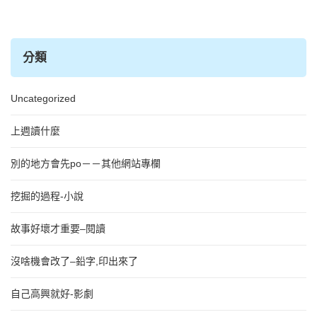
分類
Uncategorized
上週讀什麼
別的地方會先po－－其他網站專欄
挖掘的過程-小說
故事好壞才重要–閱讀
沒啥機會改了–鉛字,印出來了
自己高興就好-影劇