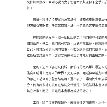
文件加以竄改，否則心愛的妻子便會命喪幫派份子之手。
忙。
這樣一種接近冷硬派的故事調性，順理成章地讓這本作
卻照樣有著酗酒、吸毒等惡習，其中一名角色甚至還是靠
在閱讀的過程中，我一度因此遺忘了他們那些可愛的外
劇烈落差。甚至，我們也可以說，玩偶本無生命，這就跟
自己，與其說那是玩偶的故事，不如說這是我們的故事。
維斯所要討論的事，非得要有這種設定才能足夠直接之故
是的，這本《邪惡玩偶城－熊偵探的黑名單》最迷人的
能真正稱得上是好人的世界，更把故事主題延伸至權力齒
的存在。甚至到了全書結尾時，還出現了一場關於生命意
分，仍有許多地方沒有在結局交代清楚，但這點對本書來
其它故事。而這，正是這本書最為成功的地方。
當然，除了這樣的議題外，就娛樂性方面來談，本作也