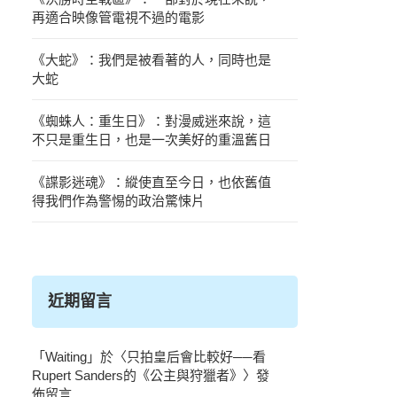
再適合映像管電視不過的電影
《大蛇》：我們是被看著的人，同時也是
大蛇
《蜘蛛人：重生日》：對漫威迷來說，這
不只是重生日，也是一次美好的重溫舊日
《諜影迷魂》：縱使直至今日，也依舊值
得我們作為警惕的政治驚悚片
近期留言
「
Waiting
」於〈
只拍皇后會比較好──看
Rupert Sanders的《公主與狩獵者》
〉發
佈留言