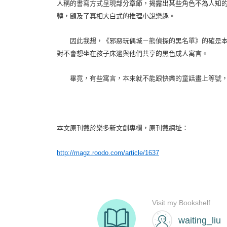
人稱的書寫方式呈現部分章節，揭露出某些角色不為人知
轉，顧及了真相大白式的推理小說樂趣。
因此我想，《邪惡玩偶城－熊偵探的黑名單》的確是本
對不會想坐在孩子床邊與他們共享的黑色成人寓言。
畢竟，有些寓言，本來就不能跟快樂的童話畫上等號，
本文原刊戴於樂多新文創專欄，原刊戴網址：
http://magz.roodo.com/article/1637