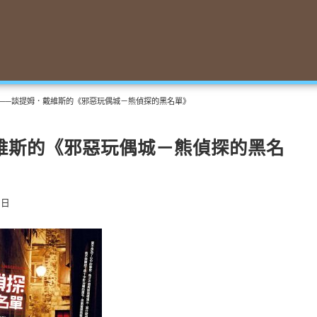
──談提姆．戴維斯的《邪惡玩偶城－熊偵探的黑名單》
維斯的《邪惡玩偶城－熊偵探的黑名
 日