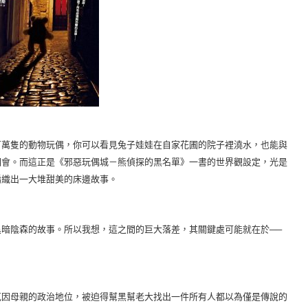
萬隻的動物玩偶，你可以看見兔子娃娃在自家花圃的院子裡澆水，也能與
相會。而這正是《邪惡玩偶城－熊偵探的黑名單》一書的世界觀設定，光是
編織出一大堆甜美的床邊故事。
陰森的故事。所以我想，這之間的巨大落差，其關鍵處可能就在於──
因母親的政治地位，被迫得幫黑幫老大找出一件所有人都以為僅是傳說的