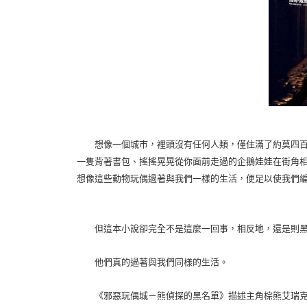
想像一個城市，裡頭沒有任何人類，僅住滿了約莫四百
一隻背著書包、搖搖晃晃從你面前走過的企鵝娃娃在街角
想像這些動物玩偶過著與我們一樣的生活，便足以使我們
但這本小說卻完全不是這麼一回事，相反地，還是則黑暗
他們真的過著與我們同樣的生活。
《邪惡玩偶城－熊偵探的黑名單》描述主角棕熊艾瑞克