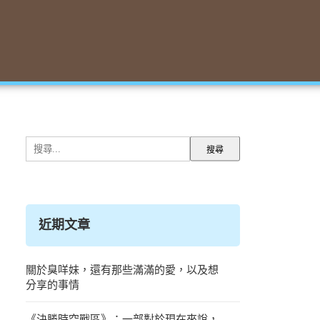
搜
尋
關
鍵
字:
近期文章
關於臭咩妹，還有那些滿滿的愛，以及想
分享的事情
《決勝時空戰區》：一部對於現在來說，