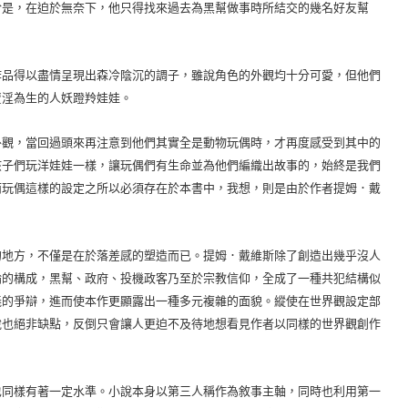
於是，在迫於無奈下，他只得找來過去為黑幫做事時所結交的幾名好友幫
品得以盡情呈現出森冷陰沉的調子，雖說角色的外觀均十分可愛，但他們
賣淫為生的人妖蹬羚娃娃。
觀，當回過頭來再注意到他們其實全是動物玩偶時，才再度感受到其中的
孩子們玩洋娃娃一樣，讓玩偶們有生命並為他們編織出故事的，始終是我們
而玩偶這樣的設定之所以必須存在於本書中，我想，則是由於作者提姆．戴
。
地方，不僅是在於落差感的塑造而已。提姆．戴維斯除了創造出幾乎沒人
輪的構成，黑幫、政府、投機政客乃至於宗教信仰，全成了一種共犯結構似
義的爭辯，進而使本作更顯露出一種多元複雜的面貌。縱使在世界觀設定部
說也絕非缺點，反倒只會讓人更迫不及待地想看見作者以同樣的世界觀創作
同樣有著一定水準。小說本身以第三人稱作為敘事主軸，同時也利用第一