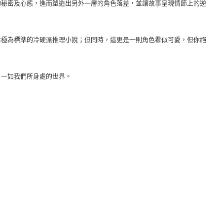
的秘密及心態，進而塑造出另外一層的角色落差，並讓故事呈現情節上的逆
極為標準的冷硬派推理小說；但同時，這更是一則角色看似可愛，但你絕
一如我們所身處的世界。