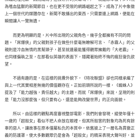
為嗜血猛獸的新聞節目，也在更不受限的網路崛起之下，成為了片中象徵
上一個世代的媒體存在，新聞不敢播出的東西，只需要連上網路，便能在
瞬間讓人一覽無遺。
而更為明顯的是，片中所出現的父親角色，幾乎全都擁有不同的問
題。「屌爆俠」的父親對孩子在做些什麼毫無瞭解可言、「赤霧人」的父
親則是冷血無情的黑幫頭子，甚至就連最能獲得觀眾擁戴的「大老霸」，
也同樣偏執之至，在那看似英雄的表面下，隱藏著始終不悔的瘋狂復仇欲
望。
不過有趣的是，在這樣的挑釁外貌下，《特攻聯盟》卻也同樣承繼了
與上一代其實相差無幾的價值觀存在。正如前頭所說的一樣，《蜘蛛人》
提及了「能力越強，責任越大」的主題，而就「屌爆俠」來說，呈現的則
是「能力沒那麼強，但只要有心，還是能夠改變世界」的正向面貌。
所以，由這樣的觀點再度審視整部電影，我們則會發現，縱使年僅十
一歲的「超殺女」看似不把人命放在眼裡，但其所殺害的對象均為死有餘
辜的惡人，讓故事在原本僅屬私仇的本質中，依舊披上了一層名為貫徹正
義的防護罩，使大多數觀眾仍是會為「超殺女」的精采表現大聲叫好，並