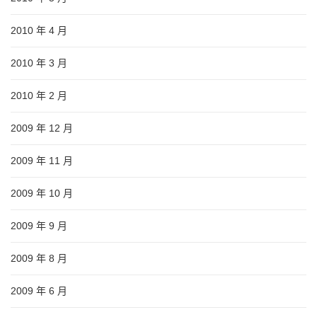
2010 年 4 月
2010 年 3 月
2010 年 2 月
2009 年 12 月
2009 年 11 月
2009 年 10 月
2009 年 9 月
2009 年 8 月
2009 年 6 月