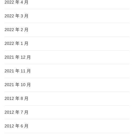
2022 年 4 月
2022 年 3 月
2022 年 2 月
2022 年 1 月
2021 年 12 月
2021 年 11 月
2021 年 10 月
2012 年 8 月
2012 年 7 月
2012 年 6 月