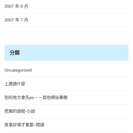
2007 年 8 月
2007 年 7 月
分類
Uncategorized
上週讀什麼
別的地方會先po－－其他網站專欄
挖掘的過程-小說
故事好壞才重要–閱讀