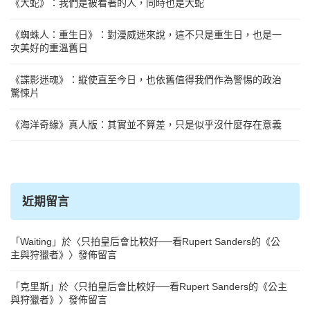
《大蛇》：我們是被看著的人，同時也是大蛇
《蜘蛛人：重生日》：對漫威迷來說，這不只是重生日，也是一
次美好的重溫舊日
《諜影迷魂》：縱使直至今日，也依舊值得我們作為警惕的政治
驚悚片
《海洋奇緣》真人版：其實並不算差，只是似乎沒什麼存在意義
近期留言
「
Waiting
」於〈
只拍皇后會比較好──看Rupert Sanders的《公
主與狩獵者》
〉發佈留言
「
克里斯
」於〈
只拍皇后會比較好──看Rupert Sanders的《公主
與狩獵者》
〉發佈留言