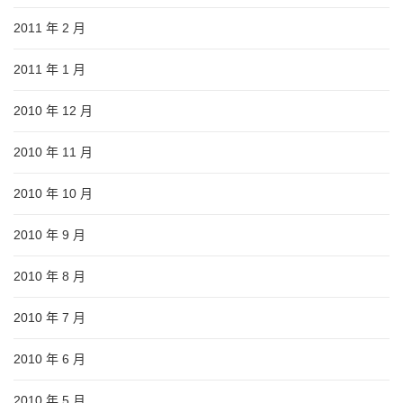
2011 年 2 月
2011 年 1 月
2010 年 12 月
2010 年 11 月
2010 年 10 月
2010 年 9 月
2010 年 8 月
2010 年 7 月
2010 年 6 月
2010 年 5 月