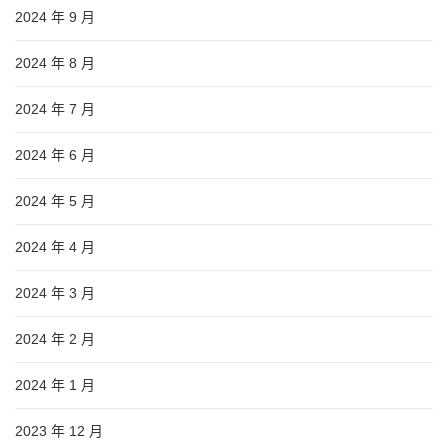
2024 年 9 月
2024 年 8 月
2024 年 7 月
2024 年 6 月
2024 年 5 月
2024 年 4 月
2024 年 3 月
2024 年 2 月
2024 年 1 月
2023 年 12 月