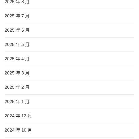
2025 年 8 月
2025 年 7 月
2025 年 6 月
2025 年 5 月
2025 年 4 月
2025 年 3 月
2025 年 2 月
2025 年 1 月
2024 年 12 月
2024 年 10 月