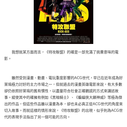
我想就某方面而言，《特攻聯盟》的確是一部充滿了挑釁意味的電
影。
雖然受到漫畫、動畫、電玩重度影響的
ACG
世代，早已在近年成為好
萊塢極力討好的主力市場之一，但就過去的漫畫英雄電影來說，有大多數
卻仍依照好萊塢的舊有慣性，以盡量符合社會正確觀感的方式來講述故
事。縱使其中的確擁有例如《黑暗騎士》、《蝙蝠俠大顯神威》等極為傑
出的作品，但這些作品雖以漫畫為本，卻也未必真正從
ACG
世代的角度來
切入故事。而就這樣的情形來說，《特攻聯盟》的出現，似乎則為
ACG
世
代的表現手法指出了另一個可能的方向。