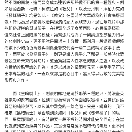
然不同的面貌，進而晉身成為連影評都熱愛不已的第一種經典。例
如法蘭西斯．福特．柯波拉的《教父》，以及史丹利．庫柏力克的
《發條橘子》均是如此。《教父》在當時將大眾認為的社會底層幫
派，轉化為足以影響政治與經濟的龐大家族勢力，過往幫派片中那
些粗俗叛逆的幫派份子，在裡頭全成了身著西裝、心思慎密穩重，
儼然社會上層階級的模樣，讓幫派片成為了一則講述望族權力鬥爭
的悲劇性史詩，更不用說是開場三十分鐘，那利用一段婚禮戲便將
為數不少的角色背景與關係全都交代得一清二楚的精采敘事手法
了。而至於《發條橘子》，則更是讓人幾乎忘了那是一部將時代背
景設立於未來的科幻片，並通篇討論人性本惡的駭人之處，以及政
府齒輪冷酷荒謬的作為，其足以討論的情節與元素，幾乎到了可以
出本專論的地步，一直以來都是我心目中，無人得以匹敵的完美電
影經典之作。
而《黑暗騎士》，則很明顯地是屬於那第三種經典，將漫畫英
雄電影的既有面貌，拉到了更為現實的層面加以審視，並嘗試討論
善惡的純粹與否，以及其中難免的一線之隔。只是，說真的，我不
確定《黑暗騎士》是否能到達如同《教父》或《發條橘子》的境
界。畢竟那類經典，有時需要一段不短的時間才能完全界定；在當
代就被判定為經典的作品，其實也常常經不起時代的考驗，更不用