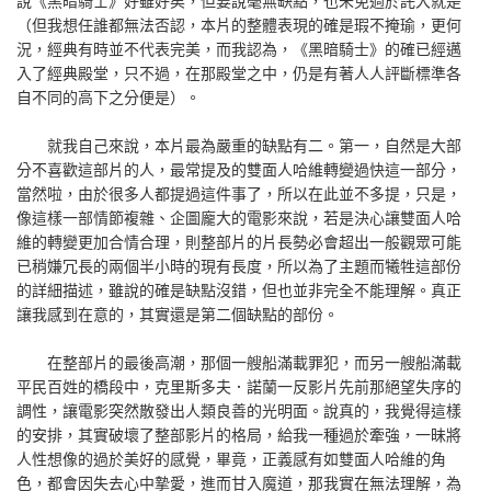
說《黑暗騎士》好雖好矣，但要說毫無缺點，也未免過於託大就是
（但我想任誰都無法否認，本片的整體表現的確是瑕不掩瑜，更何
況，經典有時並不代表完美，而我認為，《黑暗騎士》的確已經邁
入了經典殿堂，只不過，在那殿堂之中，仍是有著人人評斷標準各
自不同的高下之分便是）。
就我自己來說，本片最為嚴重的缺點有二。第一，自然是大部
分不喜歡這部片的人，最常提及的雙面人哈維轉變過快這一部分，
當然啦，由於很多人都提過這件事了，所以在此並不多提，只是，
像這樣一部情節複雜、企圖龐大的電影來說，若是決心讓雙面人哈
維的轉變更加合情合理，則整部片的片長勢必會超出一般觀眾可能
已稍嫌冗長的兩個半小時的現有長度，所以為了主題而犧牲這部份
的詳細描述，雖說的確是缺點沒錯，但也並非完全不能理解。真正
讓我感到在意的，其實還是第二個缺點的部份。
在整部片的最後高潮，那個一艘船滿載罪犯，而另一艘船滿載
平民百姓的橋段中，克里斯多夫．諾蘭一反影片先前那絕望失序的
調性，讓電影突然散發出人類良善的光明面。說真的，我覺得這樣
的安排，其實破壞了整部影片的格局，給我一種過於牽強，一昧將
人性想像的過於美好的感覺，畢竟，正義感有如雙面人哈維的角
色，都會因失去心中摯愛，進而甘入魔道，那我實在無法理解，為