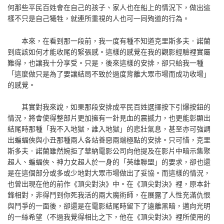
何那些平民百姓會在自己的孩子、家人也在船上的情況下，做出這
樣不只是自己犧牲，就連所重視的人也可一同殉道的行為。
本來，在看到那一段前，我一度有種不知道克里斯多夫．諾蘭
到底該如何才能收尾的緊張感。這樣的感覺在我的觀影經驗裡實屬
難得，也讓我十分享受。只是，後來這樣的安排，卻只給我一種
「這麼做只是為了要讓結局不致於過度背離大眾市場而成功收場」
的感覺。
其實對我來說，如果那段安排成平民百姓選擇按下引爆按鈕的
情況，將會使得整部片更加擁有一針見血的震撼力，也更能彰顯出
結尾時那種「我不入地獄，誰入地獄」的悲壯氣息，甚至亦可強調
出蝙蝠俠與小丑那種兩人各站善惡兩端極點的安排。只可惜，克里
斯多夫．諾蘭雖然婉拒了華納電影公司向他提及在影片中暗示集聚
超人、蝙蝠俠、神力女超人於一身的「英雄聯盟」的要求，卻也還
是在這個部分或多或少地對大眾市場做出了妥協。而這樣的情況，
也曾出現在他的前作《頂尖對決》中。在《頂尖對決》裡，原本針
鋒相對，非得鬥到你死我活的兩大魔術師，在展露了人性充滿仇恨
與鬥爭的一面後，卻還是在電影結尾時留下了遠離黑暗，邁向光明
的一絲希望（不過我覺得相比之下，他在《頂尖對決》裡所使用的