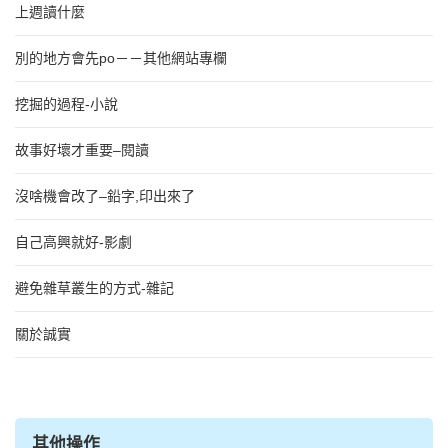
上週讀什麼
別的地方會先po－－其他網站專欄
挖掘的過程-小說
故事好壞才重要–閱讀
沒啥機會改了–鉛字,印出來了
自己高興就好-影劇
避免雜草叢生的方式-雜記
關於誠實
其他操作