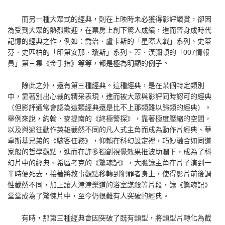
而另一種大眾式的經典，則在上映時未必獲得影評讚賞，卻因
為受到大眾的熱烈歡迎，在票房上創下驚人成績，進而晉身成時代
記憶的經典之作，例如：喬治．盧卡斯的「星際大戰」系列、史蒂
芬．史匹柏的「印第安那．瓊斯」系列、蓋．漢彌頓的「007情報
員」第三集《金手指》等等，都是極為明顯的例子。
除此之外，還有第三種經典。這種經典，是在某個特定類別
中，靠著別出心裁的精采表現，進而被大眾與影評同時認可的經典
（但影評通常會認為這類經典還是比不上那類難以歸類的經典）。
舉例來說，約翰．麥提南的《終極警探》，靠著極度壓縮的空間，
以及與過往動作英雄截然不同的凡人式主角而成為動作片經典、華
卓斯基兄弟的《駭客任務》，仰賴在科幻設定裡，巧妙融合如同道
家般的哲學觀點，進而在許多獨創視覺效果推波助瀾下，成為了科
幻片中的經典、希區考克的《驚魂記》，大膽讓主角在片子演到一
半時便死去，接著將敘事觀點移轉到犯罪者身上，使得影片前後調
性截然不同，加上讓人津津樂道的浴室謀殺等片段，讓《驚魂記》
堂堂成為了驚悚片中，至今仍很難有人突破的經典。
有時，那第三種經典會因突破了既有類型，將類型片轉化為截