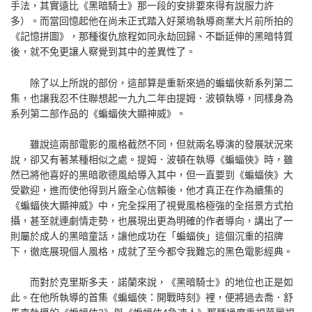
手法，其實遠比《黑暗騎士》那一段的安排要來得有說服力許
多）。而當回憶起他在尚未正式踏入好萊塢執導商業大片前所拍的
《記憶拼圖》，那種復仇旅程如同永劫回歸、不斷延伸的黑暗特質
後，就不免更讓人察覺到其中的差異性了。
除了以上所說的部份，這部算是重新來過的蝙蝠俠新系列第二
集，也讓我忍不住聯想起一九九二年由提姆．波頓執導，同樣身為
系列第二部作品的《蝙蝠俠大顯神威》。
雖說這兩部電影的風格截然不同，但就兩名導演的發展狀況來
說，卻又有著某種相似之處。提姆．波頓在執導《蝙蝠俠》時，雖
然已將他喜好的黑暗歌德風給導入其中，但一直要到《蝙蝠俠》大
受歡迎，進而使他得到片廠全心信賴後，他才真正在作為續集的
《蝙蝠俠大顯神威》中，完全採用了視覺風格極強的全搭景方式拍
攝，甚至就連劇情走勢，也展現出更為明確的作者導向，講出了一
則屬於成人的黑暗童話，讓他成功在「蝙蝠俠」這個沉重的招牌
下，徹底展現個人風格，成就了至今都令我難忘的黑色電影經典。
而對於克里斯多夫．諾蘭來說，《黑暗騎士》的地位也正是如
此。在他所執導的首集《蝙蝠俠：開戰時刻》裡，便將過去喬．舒