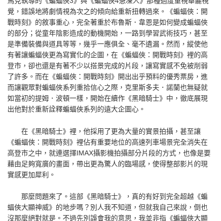
馬克執導的《蝙蝠俠3》與《蝙蝠俠4急凍人》那種過度重視華麗視
覺，錯誤地將劇情視為次之的傾向給重新扭轉過來。《蝙蝠俠：開
戰時刻》的敘事重心，完全著重於布魯斯．韋恩是如何變成蝙蝠俠
的部分；從童年陰影造成的動機開始，一路到學習武術技巧，甚至
是準備裝備與道具等等，幾乎一應俱全、毫不遺漏。然而，縱使他
有著讓蝙蝠俠更為寫實化的企圖，在《蝙蝠俠：開戰時刻》裡的高
登市，卻也還是有著不少以搭景完成的片段，讓寫實感不免被削弱
了許多。而在《蝙蝠俠：開戰時刻》開出出乎預料的優秀票房，進
而讓觀眾對蝙蝠俠系列重拾信心之際，克里斯多夫．諾蘭也無疑就
如當初的提姆．波頓一樣，開始在續作《黑暗騎士》中，徹底展現
出他對於重新詮釋蝙蝠俠系列的遠大企圖心。
在《黑暗騎士》裡，他採用了更為大量的實景拍攝，甚至讓
《蝙蝠俠：開戰時刻》裡佔有重要地位的高速列車場景完全消失在
高登市之中，就連選擇IMAX攝影機拍攝部分片段的方式，也像是要
藉由足夠寬廣的畫面，帶出更為驚人的臨場感，使得整部影片的現
實感更加犀利。
那麼問題來了。這部《黑暗騎士》，真的有好到完全超越《蝙
蝠俠大顯神威》的地步嗎？別人我不知道，但就我自己來說，倒也
沒那麼絕對就是。不過先別誤會我的意思，我並非指《蝙蝠俠大顯