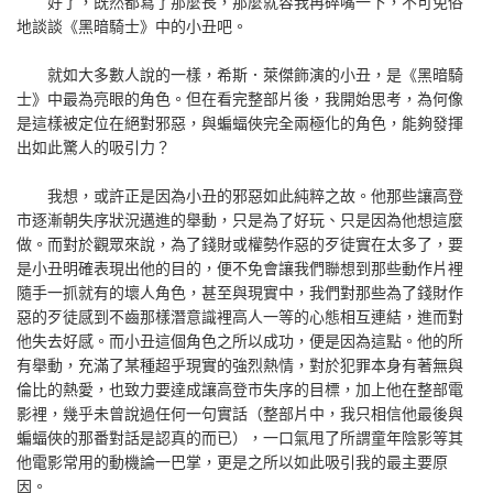
好了，既然都寫了那麼長，那麼就容我再碎嘴一下，不可免俗
地談談《黑暗騎士》中的小丑吧。
就如大多數人說的一樣，希斯．萊傑飾演的小丑，是《黑暗騎
士》中最為亮眼的角色。但在看完整部片後，我開始思考，為何像
是這樣被定位在絕對邪惡，與蝙蝠俠完全兩極化的角色，能夠發揮
出如此驚人的吸引力？
我想，或許正是因為小丑的邪惡如此純粹之故。他那些讓高登
市逐漸朝失序狀況邁進的舉動，只是為了好玩、只是因為他想這麼
做。而對於觀眾來說，為了錢財或權勢作惡的歹徒實在太多了，要
是小丑明確表現出他的目的，便不免會讓我們聯想到那些動作片裡
隨手一抓就有的壞人角色，甚至與現實中，我們對那些為了錢財作
惡的歹徒感到不齒那樣潛意識裡高人一等的心態相互連結，進而對
他失去好感。而小丑這個角色之所以成功，便是因為這點。他的所
有舉動，充滿了某種超乎現實的強烈熱情，對於犯罪本身有著無與
倫比的熱愛，也致力要達成讓高登市失序的目標，加上他在整部電
影裡，幾乎未曾說過任何一句實話（整部片中，我只相信他最後與
蝙蝠俠的那番對話是認真的而已），一口氣甩了所謂童年陰影等其
他電影常用的動機論一巴掌，更是之所以如此吸引我的最主要原
因。