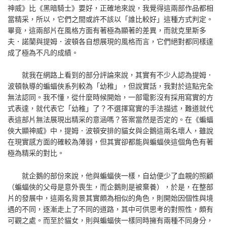
神威》比《黑暗騎士》要好，正確地來說，我覺得這兩部作品都相
當精采，所以，它們之間或許不該以「誰比較好」這種方式判定。
畢竟，這兩部片在風格方面有著極為顯著的差異，而就克里斯多
夫．諾蘭與提姆．波頓各自想展現的風格而言，它們絕對都同樣達
成了極為不凡的成績。
就我在網路上看到的部分評論來說，其實有不少人認為提姆．
波頓執導的蝙蝠俠系列較為「幼稚」，但說實話，我對於這點完全
無法認同。我不懂，從什麼時候開始，一部電影沒有採用寫實的方
式表達，就代表它「幼稚」了？不選擇寫實的手法描述，難道就代
表這部片無法展現出精采的意涵嗎？答案當然是否定的。在《蝙蝠
俠大顯神威》中，提姆．波頓安排的貓女與企鵝這兩名壞人，雖說
在現實感方面的確較為薄弱，但其實卻都能與蝙蝠俠這個角色有著
極為精采的對比。
就企鵝的部份來說，他與蝙蝠俠一樣，自幼便少了血親的照顧
（蝙蝠俠的父母是意外喪生，而企鵝則是被棄養），於是，在整部
片的發展中，這兩名背景其實頗為相似的角色，則開始因個性與境
遇的不同，逐漸走上了不同的道路，其中可供思考的對照性，頗有
可觀之處。而至於貓女，則與蝙蝠俠一樣同時擁有兩種不同身分，