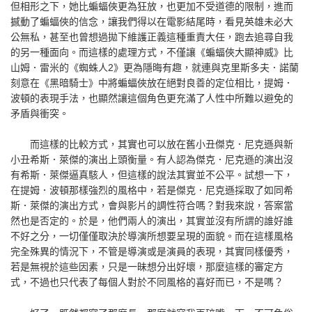
但相形之下，她比蝙蝠俠更為狂放，也更加不受道德的限制，進而
撼動了蝙蝠俠的信念，讓我們得以在電影結尾時，看見英雄未必大
公無私，甚至也曾想過拋下維護正義這種重責大任，跑去追尋自我
的另一種面向。而這樣的處理方式，不僅讓《蝙蝠俠大顯神威》比
山姆．雷米的《蜘蛛人2》更為隱晦有趣，就連與克里斯多夫．諾蘭
刻意在《黑暗騎士》中將蝙蝠俠放在絕對良善的定位相比，提姆．
波頓的表現手法，也顯然讓這個角色更充滿了人性中所難以避免的
矛盾與衝突。
而這樣的比較方式，其實也可以放在舊小丑傑克．尼克遜與新
小丑希斯．萊傑的演出上頭衡量。有人認為傑克．尼克遜的演出沒
有希斯．萊傑逼真駭人，但這樣的說法其實並不公平。試想一下，
在提姆．波頓那樣強烈的風格中，若是傑克．尼克遜採取了如同希
斯．萊傑的演出方式，會與影片的調性符合嗎？對我來說，答案當
然也是否定的。於是，他們兩人的演出，其實並沒有所謂的誰好誰
不好之分，一切僅僅取決於導演所想要呈現的面貌。而在這樣風格
完全殊異的情況下，不管是導演或是演員的表現，其實同樣優秀，
若是無視於這些因素，只是一昧想分出好壞，那麼這樣的審定方
式，不過也只代表了每個人對於不同風格的喜好而已，不是嗎？