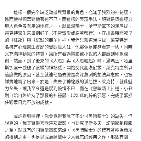
這樣一個完全缺乏動機與背景的角色，充滿了強烈的神祕感，
進而使得觀眾對他著迷不已。而這樣的表現手法，絕對是塑造經典
壞人角色最有用的途徑之一。就拿湯瑪士．哈里斯筆下的漢尼拔．
萊克特醫生來舉例好了（不管電影或原著都行）。在出書時間較早
的《紅龍》與《沉默的羔羊》裡，我們只知道漢尼拔．萊克特是一
名擁有心理醫生資歷的變態殺人狂，他那像是能夠看穿一切，同時
又充滿神祕感的特質，讓所有看過電影或小說的人都感到印象深
刻。然而，到了後來的《人魔》與《人魔崛起》時，湯瑪士．哈里
斯卻逐一戳破了這樣的神祕感，開始交代起漢尼拔．萊克特之所以
這麼做的原因，甚至就連他過去總是高深莫測的想法與念頭，也被
詳實地寫了出來。於是，失去了神祕感的漢尼拔．萊克特，就此魅
力全失，讓我至今還是感到惋惜不已。而在《黑暗騎士》裡，小丑
則自始自終維持了那樣的神祕感，以如此純粹的邪惡，完成了緊抓
住觀眾目光不放的成就。
或許看到這裡，你會覺得我說了不少《黑暗騎士》的缺失，但
說真的，我其實很喜歡這部電影，也對克里斯多夫．諾蘭感到佩服
之至。就既有的同類型電影來說，《黑暗騎士》的確有著極為精采
的獨到之處，也足以成為類型中令人難忘的經典之作，那些有關