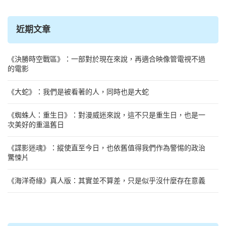
鍵
字:
近期文章
《決勝時空戰區》：一部對於現在來說，再適合映像管電視不過
的電影
《大蛇》：我們是被看著的人，同時也是大蛇
《蜘蛛人：重生日》：對漫威迷來說，這不只是重生日，也是一
次美好的重溫舊日
《諜影迷魂》：縱使直至今日，也依舊值得我們作為警惕的政治
驚悚片
《海洋奇緣》真人版：其實並不算差，只是似乎沒什麼存在意義