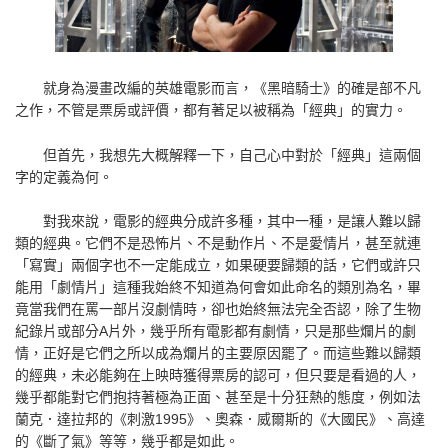
就身為漫畫改編的英雄電影而言，《黑暗騎士》的確是部不凡
之作，不管是票房或評價，都有著足以被稱為「經典」的實力。
但首先，我想先大概解釋一下，自己心中對於「經典」這兩個
字的定義為何。
對我來說，電影的經典分成許多種，其中一種，是讓人難以歸
類的經典。它們不是恐怖片、不是動作片、不是愛情片，甚至就連
「寫實」兩個字也不一定能成立，如果硬要歸類的話，它們或許只
能用「劇情片」這種我始終不知道為何會如此命名的類別為名，畢
竟當我們在罵一部片沒劇情時，卻也始終無法完全否認，除了生物
紀錄片或部分A片外，幾乎所有電影都有劇情，只是那些爛片的劇
情，正好是它們之所以成為爛片的主要原因罷了。而這些難以歸類
的經典，未必能夠在上映時獲得票房的認可，但只要是看過的人，
幾乎都能對它們抱持著極為正面、甚至是十分狂熱的態度，例如法
蘭克．達拉邦的《刺激1995》、奧森．威爾斯的《大國民》、高達
的《斷了氣》等等，幾乎都是如此。