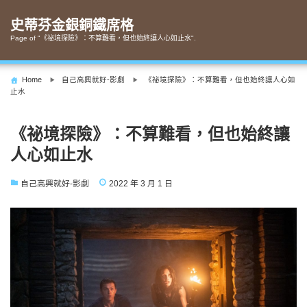
Skip
to
史蒂芬金銀銅鐵席格
content
Page of "《祕境探險》：不算難看，但也始終讓人心如止水".
Home
自己高興就好-影劇
《祕境探險》：不算難看，但也始終讓人心如
止水
《祕境探險》：不算難看，但也始終讓
人心如止水
自己高興就好-影劇
2022 年 3 月 1 日