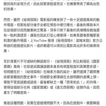
鏡到底的呈現方式，因此就緊張程度而言，也確實帶來了頗為出色
的效果。
然而，雖然《祕境探險》電影版的確安排了一些十足遊戲風格的動
作場面，但那些部分幾乎全都在預告中便已曝光，最後則導致本片
在這個部分因而嚴重缺乏驚喜，頂多只剩下最後的高潮橋段勉強還
有一點刺激感受，讓我也因此打從心裡覺得，如果真要看那種緊張
刺激的動作場面，上YouTube 搜尋《秘境探險4：盜賊末路》官方公
佈過的遊戲遊玩影片，或許都還可以得到比電影高出許多的娛樂效
果。
至於尋寶片不可或缺的解謎部分，《祕境探險》則比較接近《國家
寶藏》風格，也就是試圖讓謎題本身具有相當程度的真實歷史感。
但問題在於，《祕境探險》在線索方面的設計，雖然選擇了觀眾應
該都曾聽過的歷史事件，但細節全都環繞在太過明顯的虛構上頭，
導致不管是謎題或謎底，最後都缺乏一種「原來如此！」的共鳴，
使得這個部分也與《國家寶藏》或《達文西密碼》這類作品，因而
產生了明顯差距。
像是這種問題，其實在遊戲裡問題不大。因為在遊戲中，需要解謎