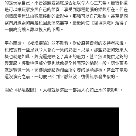
的是玩家自己，不管謎題或謎底是否足以令人心生共鳴，最後都還
是可以讓玩家按照自己的節奏，享受到那種動腦的樂趣所在。但在
劇情節奏無法由觀眾控制的電影中，那種可以自己動腦，甚至是觀
察四周線索的樂趣也因此蕩然無存，最後則使《祕境探險》落得了
一個終究讓人難以投入的下場。
平心而論，《祕境探險》並不難看，對於原著遊戲的支持者來說，
也確實有一些足以令人會心一笑的彩蛋。只是，那些彩蛋的效果大
概也就是如此，終究還是缺乏了真正的魅力，甚至無法提供足夠的
興奮感，導致這個部分竟也就像是全片表現的縮影一般，讓你頂多
就是微微一笑，彷彿蜻蜓點過湖面所引發的漣漪那樣，甚至在電影
還沒演完之前，一切便已回到平靜無波，彷彿無事發生似的。
關於《祕境探險》，大概就是這麼一部讓人心如止水的電影吧。