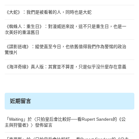
《大蛇》：我們是被看著的人，同時也是大蛇
《蜘蛛人：重生日》：對漫威迷來說，這不只是重生日，也是一
次美好的重溫舊日
《諜影迷魂》：縱使直至今日，也依舊值得我們作為警惕的政治
驚悚片
《海洋奇緣》真人版：其實並不算差，只是似乎沒什麼存在意義
近期留言
「
Waiting
」於〈
只拍皇后會比較好──看Rupert Sanders的《公
主與狩獵者》
〉發佈留言