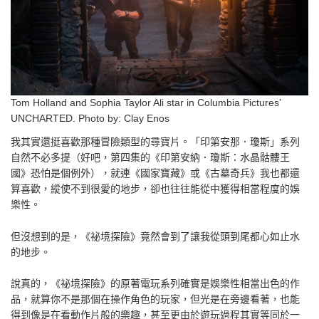
Tom Holland and Sophia Taylor Ali star in Columbia Pictures’
UNCHARTED. Photo by: Clay Enos
我其實還挺喜歡那種冒險類型的尋寶片。「印第安那．瓊斯」系列
自然不必多提（好吧，第四集的《印第安納．瓊斯：水晶骷髏王
國》恐怕是個例外），就連《國家寶藏》或《古墓奇兵》我也都還
算喜歡，縱使不到很愛的地步，卻也往往能從中獲得相當程度的娛
樂性。
但沒想到的是，《祕境探險》竟然會到了讓我從頭到尾都心如止水
的地步。
說真的，《祕境探險》的原著電玩系列確實是娛樂性相當出色的作
品，就算你不是那個在操作角色的玩家，但光是在旁邊看著，也能
得到像是在看動作片般的樂趣，甚至更由於遊玩過程其實等同於一