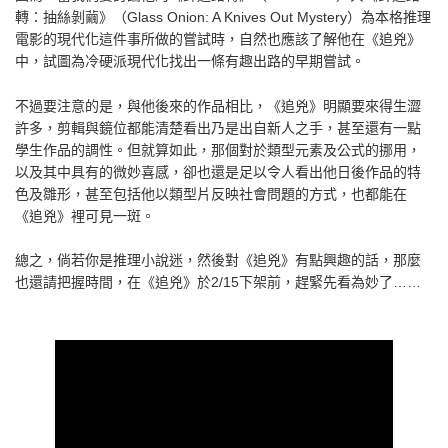
轉：抽絲剝繭》（Glass Onion: A Knives Out Mystery）為本格推理
電影的現代化這件事所做的嘗試時，自然也應該了解他在《追兇》
中，試圖為冷硬派現代化找出一條有趣出路的早期嘗試。
不過要注意的是，與他後來的作品相比，《追兇》明顯要來得生澀
許多，剪輯與鏡位都能清楚看出乃是出自新人之手，甚至還有一點
學生作品的調性。但就算如此，那個對於類型元素及公式的挪用，
以及其中具有的微妙喜感，卻也還是足以令人看出他日後作品的特
色及雛形，甚至包括他以類型片反映社會問題的方式，也都能在
《追兇》裡可見一斑。
總之，倘若你是推理小說迷，然後對《追兇》有點興趣的話，那麼
也還請把握時間，在《追兇》於2/15下架前，趕緊先看為妙了……