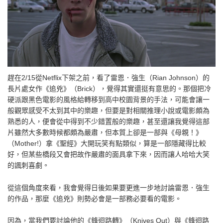
趕在2/15從Netflix下架之前，看了雷恩．強生（Rian Johnson）的
長片處女作《追兇》（Brick），覺得其實還挺有意思的。那個把冷
硬派跟黑色電影的風格給轉移到高中校園背景的手法，可能會讓一
般觀眾感受不太到其中的樂趣，但要是對相關推理小說或電影頗為
熟悉的人，便會從中得到不少錯置般的樂趣，甚至還讓我覺得這部
片雖然大多數時候都頗為嚴肅，但本質上卻是一部與《母親！》
（Mother!）拿《聖經》大開玩笑有點類似，算是一部隱藏得比較
好，但某些橋段又會把故作嚴肅的面具拿下來，因而讓人哈哈大笑
的諷刺喜劇。
從這個角度來看，我會覺得日後如果要更進一步地討論雷恩．強生
的作品，那麼《追兇》則勢必會是一部務必要看的電影。
因為，當我們要討論他的《鋒迴路轉》（Knives Out）與《鋒迴路