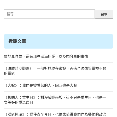
搜
尋
關
鍵
字:
近期文章
關於臭咩妹，還有那些滿滿的愛，以及想分享的事情
《決勝時空戰區》：一部對於現在來說，再適合映像管電視不過
的電影
《大蛇》：我們是被看著的人，同時也是大蛇
《蜘蛛人：重生日》：對漫威迷來說，這不只是重生日，也是一
次美好的重溫舊日
《諜影迷魂》：縱使直至今日，也依舊值得我們作為警惕的政治