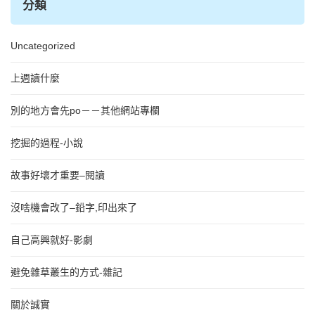
分類
Uncategorized
上週讀什麼
別的地方會先po－－其他網站專欄
挖掘的過程-小說
故事好壞才重要–閱讀
沒啥機會改了–鉛字,印出來了
自己高興就好-影劇
避免雜草叢生的方式-雜記
關於誠實