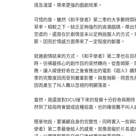
境及渴望，帶來更強的戲劇效果。
可惜的是，雖然《和平使者》第二季的大多數時間
草率。相較之下，缺乏足夠強烈的高潮戲碼，帶出
空虛的，還是在於劇情並未以足夠說服人的方式，
節，因而於情感方面帶來了一定程度的斷層。
就連劇情結束的方式，《和平使者》第二季也在目
時，彷彿最核心的創作目的突然轉向，從詹姆斯．
務，讓人縱使好奇在之後會推出的電影《超人》續
季的完整度因而受到嚴重影響，與詹姆斯．岡恩先
因而產生了叫人難以忽視的明顯落差。
當然，我還是對DCU接下來的發展十分好奇與期
然到了結局時會變成這種局面，也的確很難不叫人
簡單地說，要兼顧自身的完整性，同時置入一些與
使者》第二季最後給人的感覺，就像是礙於片長或