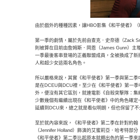
由於戲外的種種因素，讓HBO影集《和平使者》（Pe
第一季的劇情，屬於先前由查克．史奈德（Zack S
則被算在目前由詹姆斯．岡恩（James Gunn
一季最後客串登場的正義聯盟成員，全被換成了新版
人和超少女這兩名角色。
所以嚴格來說，其實《和平使者》第一季與第二季
是在DCEU與DCU裡，至少在《和平使者》第一
外，便沒有其它區別，就連電影《自殺突擊隊：集結》（T
少數幾個有繼續出現在《和平使者》中的角色確定
延續到DCU來，總之就是看似明朗，但也保留了
至於就內容來說，《和平使者》第二季在針對約翰．希
（Jennifer Holland）飾演的艾蜜莉亞．
《和平使者》第二季比起原本就頗出色的第一季來