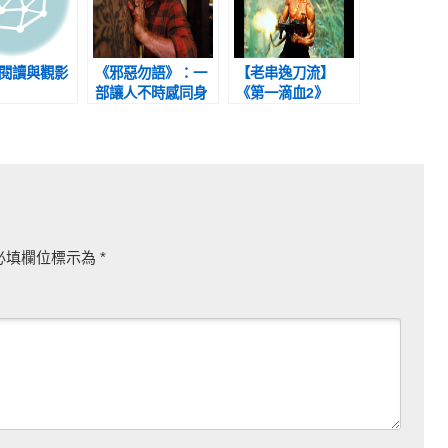
/7閱讀與觀影
《邪惡勿語》：一
【老串逸刀流】
部讓人不時感同身
《第一滴血2》
受，就連笑也笑得
Rambo First
緊張不安的驚悚片
Blood Part II
(1985) ／ 觀影平
台：HBO GO
必填欄位標示為
*