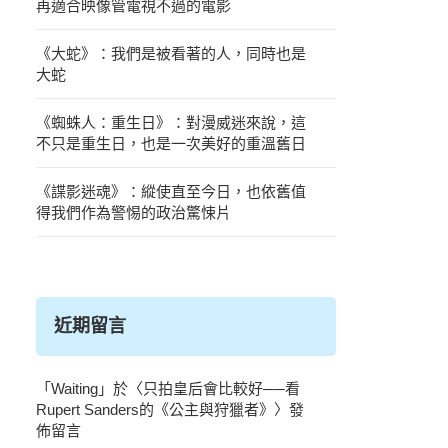
再適合映像管電視不過的電影
《大蛇》：我們是被看著的人，同時也是
大蛇
《蜘蛛人：重生日》：對漫威迷來說，這
不只是重生日，也是一次美好的重溫舊日
《諜影迷魂》：縱使直至今日，也依舊值
得我們作為警惕的政治驚悚片
近期留言
「
Waiting
」於〈
只拍皇后會比較好──看
Rupert Sanders的《公主與狩獵者》
〉發
佈留言