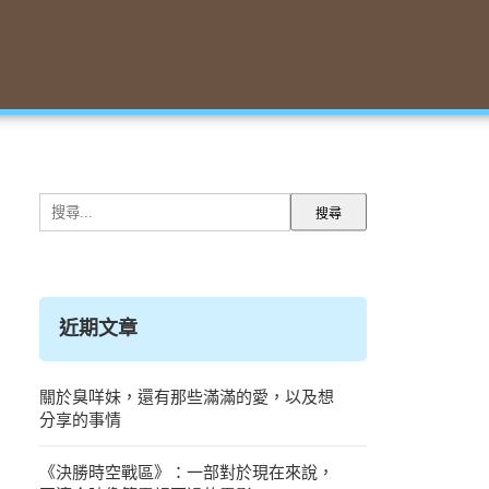
搜
尋
關
鍵
字:
近期文章
關於臭咩妹，還有那些滿滿的愛，以及想
分享的事情
《決勝時空戰區》：一部對於現在來說，