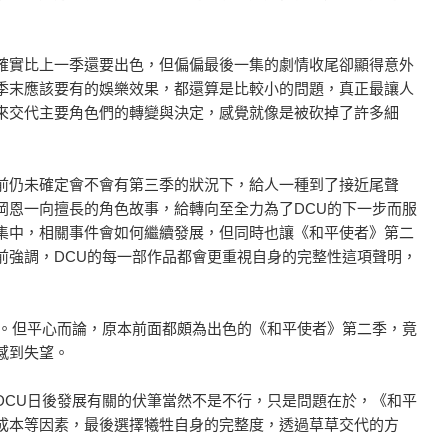
確實比上一季還要出色，但偏偏最後一集的劇情收尾卻顯得意外
季末應該要有的娛樂效果，都還算是比較小的問題，真正最讓人
來交代主要角色們的轉變與決定，感覺就像是被砍掉了許多細
前仍未確定會不會有第三季的狀況下，給人一種到了接近尾聲
岡恩一向擅長的角色故事，給轉向至全力為了DCU的下一步而服
集中，相關事件會如何繼續發展，但同時也讓《和平使者》第二
前強調，DCU的每一部作品都會更重視自身的完整性這項聲明，
待。但平心而論，原本前面都頗為出色的《和平使者》第二季，竟
感到失望。
DCU日後發展有關的伏筆當然不是不行，只是問題在於，《和平
成本等因素，最後選擇犧牲自身的完整度，透過草草交代的方