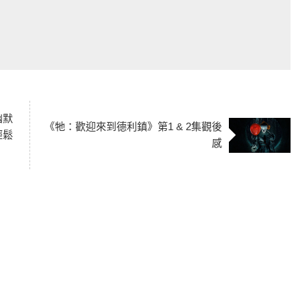
幽默
《牠：歡迎來到德利鎮》第1 & 2集觀後
輕鬆
感