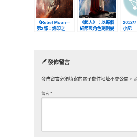
《Rebel Moon—
《超人》：以每個
2012
第2部：烙印之
細節與角色刻劃幾
小記
人》：除了爛到好
乎都有多重意義的
笑，電影乏善可
精巧設計，成功打
陳，倒也還是提供
造近年最出色的超
了另一個思考角度
級英雄片
發佈留言
發佈留言必須填寫的電子郵件地址不會公開。
留言
*