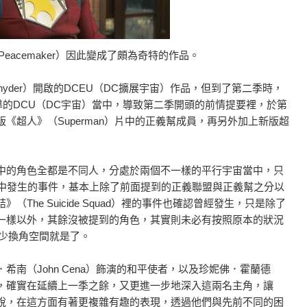
acemaker）因此變成了頗為奇特的作品。
nyder）開啟的DCEU（DC擴展宇宙）作品，但到了第二季時，
）主導的DCU（DC宇宙）當中，導致第二季開頭的前情提要裡，於第
《超人》（Superman）片中的正義幫成員，再另外加上新版超
中的角色全都是不同人，分處於兩個不一樣的平行宇宙當中，只
季中發生的事件，基本上除了前面提到的正義聯盟與正義幫之分以
he Suicide Squad）裡的事件也確認曾經發生，只是除了
一樣以外，其餘沒被提到的角色，其實則未必有按照原本的狀況
不少換角空間就是了。
南（John Cena）飾演的和平使者，以及珍妮佛．霍蘭德
哈考特部分，確實在延續上一季之餘，又更進一步地深入這兩名主角，讓
說，在這方面有著更複雜有趣的表現，透過他們與先前不同的困