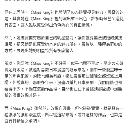
但在此同時，《Miss King》也證明了のん確實極具魅力。最奇妙的
是，其實她在《Miss King》裡的演出並不出色，許多時候甚至還徒
具表面，讓人難以感受得出角色內心的真正情感。
然而，她確實擁有屬於自己的明星魅力，讓你就算無法被她的演技
說服，卻又還是能感受她本身的魅力所在，最後以一種極為奇妙的
方式，展現出她的明星特質有多麼驚人。
所以，你要說《Miss King》不好看，似乎也還不至於。至少のん確
實足夠吸睛，就連對喜歡日本漫畫的觀眾來說，劇中一些漫畫味十
足的角色配置，的確也頗為有趣，哪怕最後那些鋪陳全都沒派上用
場，但說真的，那麼多年來，漫畫改編的日本影劇，我們應該也都
看得不少，不過在這類作品裡，自然也往往不會挑到那些被中途腰
斬的漫畫改編才是。
而《Miss King》雖然並非改編自漫畫，但它確確實實，就是具有一
種濃厚的腰斬漫畫感，所以從這點來說，或許這樣的作品，也算是
自有其新鮮之處吧。