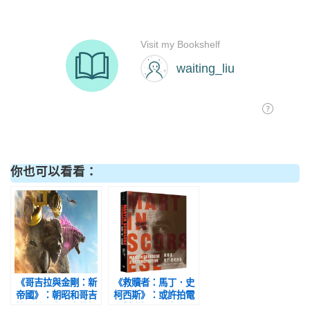
你也可以看看：
《哥吉拉與金剛：新
《救贖者：馬丁．史
帝國》：朝昭和哥吉
柯西斯》：或許拍電
拉路線堅定走去的怪
影對史柯西斯來說，