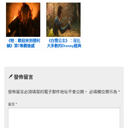
獸大亂鬥方向
是一條最堅貞的探尋
自我救贖之道
《牠：歡迎來到德利
《白雪公主》：沒比
鎮》第7集觀後感
大多數的Disney經典
動畫真人版爛，頂多
就是再爛一點
發佈留言
發佈留言必須填寫的電子郵件地址不會公開。
必填欄位標示為
*
留言
*