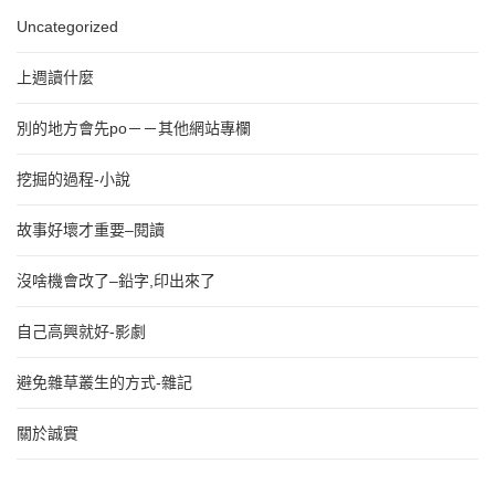
Uncategorized
上週讀什麼
別的地方會先po－－其他網站專欄
挖掘的過程-小說
故事好壞才重要–閱讀
沒啥機會改了–鉛字,印出來了
自己高興就好-影劇
避免雜草叢生的方式-雜記
關於誠實