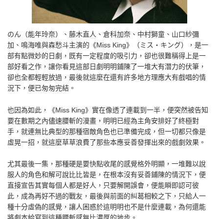
のん（能年玲奈）、藤木直人、倉科加奈、中村獅童、山口紗彌
加、鳴海唯與森愁斗主演的《Miss King》（ミス・キング），是一
部有點微妙的日劇，既有一定程度的吸引力，卻也很難稱得上是一
部好看之作，讓你看見這部日劇明明鋪陳了一堆大有潛力的伏筆，
卻也全都輕輕放過，最後就這麼在還有許多地方理應大有戲唱的情
況下，便已匆匆完結。
也因為如此，《Miss King》實在像透了連載到一半，便突然被告知
要在數期之內儘速腰斬的漫畫，明明已經為主角安排好了終極對
手，就連無比典型的那種宿敵角色也已準備完成，但一切都只像是
虛晃一招，就這麼草草浪費了那些本應妥善發揮出來的戲劇效果。
尤其最後一集，那種硬是要快點收尾的感覺格外明顯，一堆難以說
服人的角色和解可說比比皆是，在根本沒有妥善鋪陳的情況下，便
直接宣告其實每個人都是好人，只要解開誤會，便能瞬即認可彼
此，成為再好不過的戰友，最後與前面的糾葛相較之下，只給人一
種十分虛偽的感覺，讓人困惑於這明明也不是什麼連載，為何還能
將劇本給寫到這種腰斬感無比濃厚的地步。