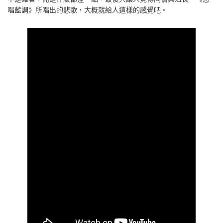
唱藍調》所唱出的悲歌，大概就給人這樣的感覺吧。