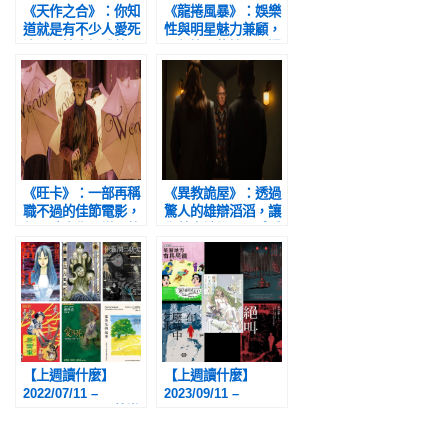
《天作之合》：你知
《龍捲風暴》：娛樂
道就是有不少人愛死
性與明星魅力兼顧，
這種兩性專欄式的電
一部比《龍捲風》還
影
麥可．克萊頓的電影
《旺卡》：一部再稱
《異教詭屋》：透過
職不過的佳節電影，
驚人的雄辯滔滔，讓
但同時也像是變形的
你藉由被說服，感受
《絕命毒師》與《絕
到其中的危險程度
命律師》姊妹作
【上週讀什麼】
【上週讀什麼】
2022/07/11 –
2023/09/11 –
2022/07/17：《芭樂
2023/09/17（二）：
歌BLA BLA
《從前從前，某個地
SONG》、《伊藤潤
方有具屍體……》、