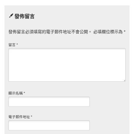
二愛藏版．富江．上
《絕叫》、《賜給名
&下》、《伊藤潤二
偵探甜美的死亡》、
發佈留言
自選傑作集II歪》、
《在廢墟中祈求》、
《伊藤潤二研究．來
《扭曲者》
自恐怖深淵》、《夏
發佈留言必須填寫的電子郵件地址不會公開。
必填欄位標示為
*
先生的故事》、《愛
與恨》
留言
*
顯示名稱
*
電子郵件地址
*