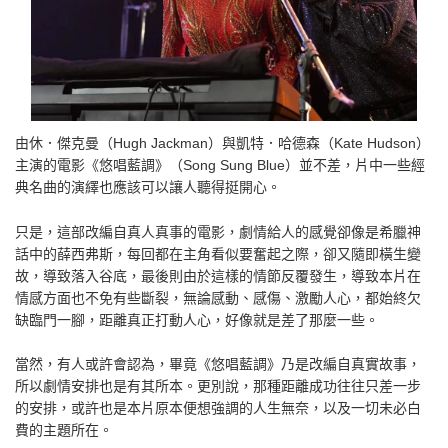
由休．傑克曼（Hugh Jackman）與凱特．哈德森（Kate Hudson）
主演的電影《悠唱藍調》（Song Sung Blue）並不差，片中一些經
典名曲的演繹也應該可以讓人聽得挺開心。
只是，這部改編自真人真事的電影，劇情給人的感覺卻像是希臘神
話中的薛西弗斯，每回都在主角看似要奮起之際，卻又隨即橫生變
故，導致落入谷底，最後則由於這樣的情節反覆發生，導致本片在
情感方面也不免有些斷裂，無論感動、感傷、激勵人心，都始終欠
缺臨門一腳，距離真正打動人心，好像就是差了那麼一些。
當然，有人或許會認為，畢竟《悠唱藍調》乃是改編自真實故事，
所以劇情安排也是有其所本。更別說，那種距離成功往往只差一步
的安排，或許也是本片原本便想強調的人生無奈，以及一切未必白
費的主題所在。