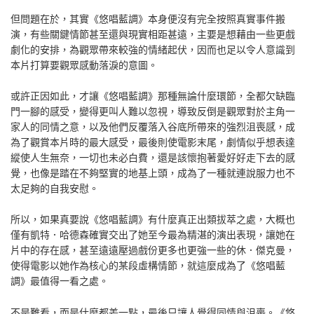
但問題在於，其實《悠唱藍調》本身便沒有完全按照真實事件搬
演，有些關鍵情節甚至還與現實相距甚遠，主要是想藉由一些更戲
劇化的安排，為觀眾帶來較強的情緒起伏，因而也足以令人意識到
本片打算要觀眾感動落淚的意圖。
或許正因如此，才讓《悠唱藍調》那種無論什麼環節，全都欠缺臨
門一腳的感受，變得更叫人難以忽視，導致反倒是觀眾對於主角一
家人的同情之意，以及他們反覆落入谷底所帶來的強烈沮喪感，成
為了觀賞本片時的最大感受，最後則使電影末尾，劇情似乎想表達
縱使人生無奈，一切也未必白費，還是該懷抱著愛好好走下去的感
覺，也像是踏在不夠堅實的地基上頭，成為了一種就連說服力也不
太足夠的自我安慰。
所以，如果真要說《悠唱藍調》有什麼真正出類拔萃之處，大概也
僅有凱特．哈德森確實交出了她至今最為精湛的演出表現，讓她在
片中的存在感，甚至遠遠壓過戲份更多也更強一些的休．傑克曼，
使得電影以她作為核心的某段虛構情節，就這麼成為了《悠唱藍
調》最值得一看之處。
不是難看，而是什麼都差一點，最後只讓人覺得同情與沮喪。《悠