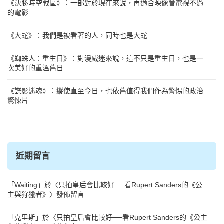
《決勝時空戰區》：一部對於現在來說，再適合映像管電視不過
的電影
《大蛇》：我們是被看著的人，同時也是大蛇
《蜘蛛人：重生日》：對漫威迷來說，這不只是重生日，也是一
次美好的重溫舊日
《諜影迷魂》：縱使直至今日，也依舊值得我們作為警惕的政治
驚悚片
近期留言
「
Waiting
」於〈
只拍皇后會比較好──看Rupert Sanders的《公
主與狩獵者》
〉發佈留言
「
克里斯
」於〈
只拍皇后會比較好──看Rupert Sanders的《公主