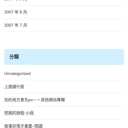
2007 年 8 月
2007 年 7 月
分類
Uncategorized
上週讀什麼
別的地方會先po－－其他網站專欄
挖掘的過程-小說
故事好壞才重要–閱讀