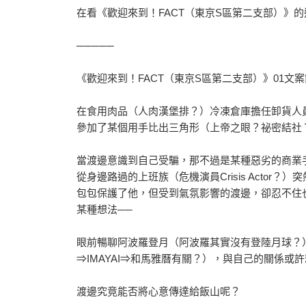
在看《歡迎來到！FACT（東京S區第二支部）》
─────
《歡迎來到！FACT（東京S區第二支部）》01文
在食用肉品（人肉漢堡排？）冷凍倉庫擔任卸貨人
參加了某個用手比出三角形（上帝之眼？祕密結社
當渡邊意識到自己受騙，那不過是某種惡劣的商業
從身邊路過的上班族（危機演員Crisis Acto
包包保護了他，但受到氣氛影響的渡邊，卻忍不住
某種想法──
眼前暢聊阿波羅登月（阿波羅其實沒有登陸月球？）
⇒IMAYAI⇒和馬雅曆有關？），與自己的關係
渡邊究竟能否將心意傳達給飯山呢？