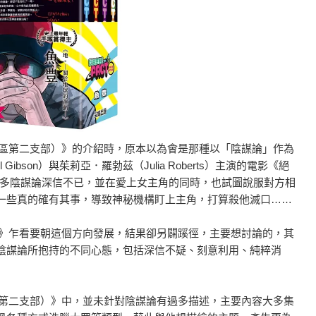
S區第二支部）》的介紹時，原本以為會是那種以「陰謀論」作為
bson）與茱莉亞．羅勃茲（Julia Roberts）主演的電影《絕
繪主角對許多陰謀論深信不已，並在愛上女主角的同時，也試圖說服對方相
一些真的確有其事，導致神秘機構盯上主角，打算殺他滅口……
）》乍看要朝這個方向發展，結果卻另闢蹊徑，主要想討論的，其
陰謀論所抱持的不同心態，包括深信不疑、刻意利用、純粹消
區第二支部）》中，並未針對陰謀論有過多描述，主要內容大多集