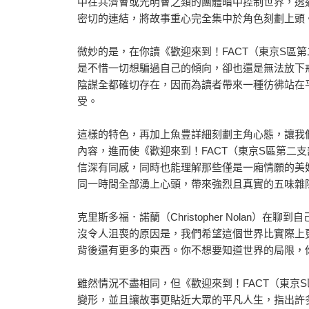
中在共濟會或光明會之類的團體暗中控制世界，透
密切的連結，將故事重心完全集中於角色刻劃上頭
微妙的是，在你讀《歡迎來到！FACT（東京S區
是不惜一切想騙過自己的傾向，卻也還是無法放下
陰謀全都確切存在，因而為讀者帶來一種彷彿站在
受。
這樣的特色，再加上魚豊詳細刻劃主角心態，讓我
內容，進而使《歡迎來到！FACT（東京S區第二
信深有同感，同時也能理解那些僅是一廂情願的美
同一時間全部湧上心頭，帶來強烈且真實的五味雜
克里斯多福．諾蘭（Christopher Nolan
沒令人沮喪的原因是，我們希望這個世界比實際上
背後還有更多的東西。你不想要知道世界的局限，
雖然情況不盡相同，但《歡迎來到！FACT（東京
變形，並且讓故事更貼近大眾的平凡人生，指出許