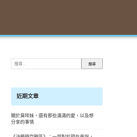
搜
尋
關
鍵
字:
近期文章
關於臭咩妹，還有那些滿滿的愛，以及想
分享的事情
《決勝時空戰區》：一部對於現在來說，