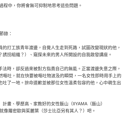
的過程中，你將會無可抑制地思考這些問題。
案節錄：
員的打工族青年渡邊，自覺人生走到死路，試圖改變現狀的他，
？誘拐組織？）、窺探未來的男人所開設的自我啟發講座。
手法時，卻反過來被對方指責自己的無能。正當渡邊失意之際，
r？）突然嘔吐，就在快要被嘔吐物波及的瞬間，一名女性即時用手上的
也吐了一地。拚命道歉並被那位女性溫柔包容的他，心中萌生出
計畫、學歷高、家教好的女性飯山（IIYAMA（飯山）
或許就像羅密歐與茱麗葉（莎士比亞另有其人？）吧。