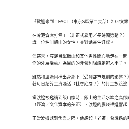
─────
《歡迎來到！FACT（東京S區第二支部）》02文
在冷藏倉庫打零工（非正式雇用／長時間勞動？）
識一位名叫飯山的女性，並對她產生好感。
但某天，渡邊目擊飯山和其他男性開心地走在一起
作的外展活動）為目的的非營利組織創辦人平子。
雖然和渡邊同樣出身鄉下（受到都市規劃的影響？
著每日結算工資過活（社會底層？）的打工族渡邊
當渡邊被邀請到飯山家時，飯山的生活水準之高卻
（經濟／文化資本的差距），渡邊的腦袋裡迴響起
正當渡邊感到焦急之際，他想起「老師」曾說過的