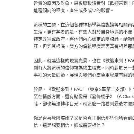
咎責的原因及對象，最後導致讀者對《歡迎來到！F
這種傾向的程度，產生或多或少的影響。
這樣的主題，在這個各種神祕學與陰謀論等相關內
生活。更有甚者的是，有些人對於自身境遇的不滿
特定政黨或政府，將他們內心認定的陰謀論，給轉
狂，但究其根底，雙方的偏執程度是否真有相差那
因此，就連這樣的現實光景，也在《歡迎來到！FA
到有人將這樣的信仰視為終生職志，同時對於另一
事裡的大量細節，展現與我們心靈負重程度有關的
於是，《歡迎來到！FACT（東京S區第二支部）
至在情感方面，還有點像是《發條橘子》（A Clock
睹，卻也無法轉移目光，就這麼一路看到最後才願
你是否喜歡陰謀論？又是否真正相信那些你所看到
信，還是想要相信，抑或需要相信？