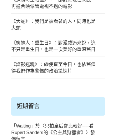
再適合映像管電視不過的電影
《大蛇》：我們是被看著的人，同時也是
大蛇
《蜘蛛人：重生日》：對漫威迷來說，這
不只是重生日，也是一次美好的重溫舊日
《諜影迷魂》：縱使直至今日，也依舊值
得我們作為警惕的政治驚悚片
近期留言
「
Waiting
」於〈
只拍皇后會比較好──看
Rupert Sanders的《公主與狩獵者》
〉發
佈留言