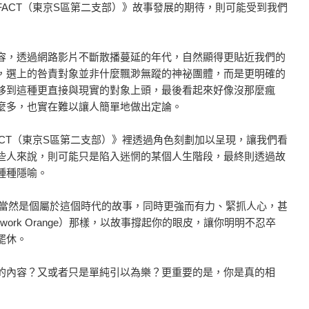
ACT（東京S區第二支部）》故事發展的期待，則可能受到我們
容，透過網路影片不斷散播蔓延的年代，自然顯得更貼近我們的
，選上的咎責對象並非什麼飄渺無蹤的神祕團體，而是更明確的
移到這種更直接與現實的對象上頭，最後看起來好像沒那麼瘋
麼多，也實在難以讓人簡單地做出定論。
CT（東京S區第二支部）》裡透過角色刻劃加以呈現，讓我們看
些人來說，則可能只是陷入迷惘的某個人生階段，最終則透過故
種種隱喻。
》當然是個屬於這個時代的故事，同時更強而有力、緊抓人心，甚
work Orange）那樣，以故事撐起你的眼皮，讓你明明不忍卒
罷休。
的內容？又或者只是單純引以為樂？更重要的是，你是真的相