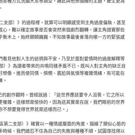
過各種方式洗腦大眾等類型，藉此與他想描繪的主題，產生更為
。
第二支部）》的過程裡，就算可以明顯感受到主角過度偏執，甚至
戒心，難以確定故事是否會突然來個劇烈翻轉，讓主角證實那些
平衡木上，始終顫顫巍巍，不知故事最後會落向哪一方的緊張感
們看見他對人生的迷惘與不安，乃至於面對愛情時的過度解釋等
支部）》為讀者帶來的共鳴同樣矛盾不已，既叫人對主角的缺乏自
好想像，進而使同情、憐憫、尷尬與氣憤等複雜情緒，有可能在
陳。
）在聊到自己的創作觀時，曾經說過：「這世界應該要令人沮喪，它之所以
更複雜。這樣想是愉快的，因為這其實是在說，我們眼前的世界
你不想要覺得世界就是這樣而已。」
S區第二支部）》確實以一種情感層面的角度，描繪了類似心態的
多時候，我們總忍不住為自己的失敗與種種不順，試圖尋找得以