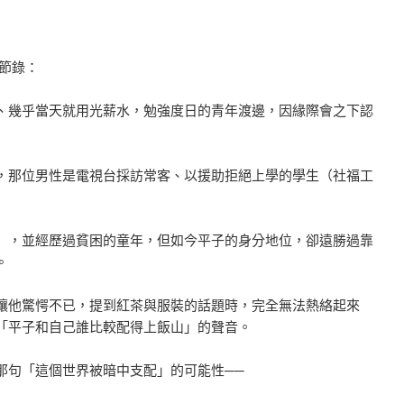
案節錄：
、幾乎當天就用光薪水，勉強度日的青年渡邊，因緣際會之下認
，那位男性是電視台採訪常客、以援助拒絕上學的學生（社福工
），並經歷過貧困的童年，但如今平子的身分地位，卻遠勝過靠
。
讓他驚愕不已，提到紅茶與服裝的話題時，完全無法熱絡起來
「平子和自己誰比較配得上飯山」的聲音。
那句「這個世界被暗中支配」的可能性──