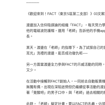
─────
《歡迎來到！FACT（東京S區第二支部）》03文
渡邊加入信仰陰謀論的組織「FACT」，每天努力
他的電磁波防護帽，運用「老師」告訴他的手機ap
長。
某天，渡邊在「老師」的指導下，為了試探自己的
耳光」洗禮的渡邊，能否成功復仇呢──
另一方面當渡邊全力參與FACT的示威活動的同時
又少。
在活動中接觸到FACT創始人，一同前去自動販賣
無獨有偶，出現在深陷迷惘但仍繼續從事活動的渡
著「覺醒吧」的男子口中，與「老師」過去相關的
此時，「老師」擬定計畫，要以FACT的名義，佔