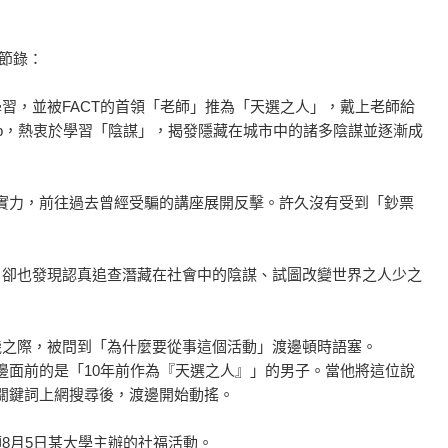
案節錄：
學習，並被FACT的首領「老師」推為「天選之人」，戴上老師給
p，熱衷於學習「陰謀」，揭發隱藏在城市中的諸多陰謀並逐漸成
實力，前往過去曾經受騙的講座展開反擊。許久沒有受到「鈔票
，卻也發現認真追查潛藏在社會中的陰謀、試圖改變世界之人少之
機之際，被問到「為什麼要從事這個活動」渡邊頓時語塞。
邊面前的是「10年前作為『天選之人』」的男子。當他將這位說
關鍵詞上網搜尋後，渡邊開始動搖。
領8月5日某大學主辦的社福活動。