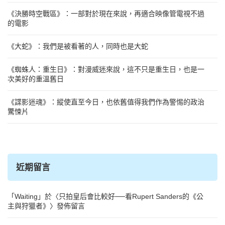
《決勝時空戰區》：一部對於現在來說，再適合映像管電視不過
的電影
《大蛇》：我們是被看著的人，同時也是大蛇
《蜘蛛人：重生日》：對漫威迷來說，這不只是重生日，也是一
次美好的重溫舊日
《諜影迷魂》：縱使直至今日，也依舊值得我們作為警惕的政治
驚悚片
近期留言
「
Waiting
」於〈
只拍皇后會比較好──看Rupert Sanders的《公
主與狩獵者》
〉發佈留言