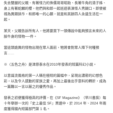
失去雙腿的父親、有著怪力的侏儒哥哥昭助、長著牛角的清子姊、
身上有著蛇麟的櫻，他們與和郎一起巡迴表演怪人秀餬口。即使被
視為異類排斥，和郎唯一的心願，就是和其餘四人永遠生活在一
起。
某天，父親告訴所有人，他將要買下一頭傳說中能夠預言未來的人
臉牛身的怪物──件。
當這頭詭異的怪物出現在眾人面前，牠將會對眾人降下何種預
言……
※〈五色之舟〉是津原泰水在2010年發表的短篇科幻小說。
以意識流風格的第一人稱在極短的篇幅中，呈現出濃密的幻想色
彩，以及令人感動的家族之愛，再加上最後出乎意料的轉折，成為
一篇難以一言以蔽之的優秀作品。
發表之初便獲得極高的評價，在《SF Magazine》（早川書房）每
十年舉辦一次的『史上最佳 SF』票選中，於 2014 年、2024 年兩
度獲得國內短篇部門第 1 名。