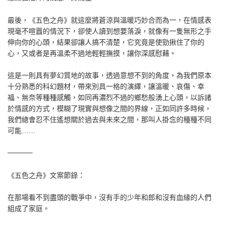
最後，《五色之舟》就這麼將蒼涼與溫暖巧妙合而為一，在情感表
現毫不喧囂的情況下，卻使人讀到想要落淚，就像有一隻無形之手
伸向你的心頭，結果卻讓人搞不清楚，它究竟是使勁揪住了你的
心，又或者是再溫柔不過地輕輕撫摸，讓你深感慰藉。
這是一則具有夢幻質地的故事，透過意想不到的角度，為我們原本
十分熟悉的科幻題材，帶來別具一格的演繹，讓溫暖、哀傷、幸
福、無奈等種種感觸，如同再濃烈不過的鄉愁般湧上心頭，以訴諸
於情感的方式，模糊了現實與想像之間的界線，正如同許多時候，
我們總會忍不住遙想關於過去與未來之間，那叫人掛念的種種不同
可能……
─────
《五色之舟》文案節錄：
在那場看不到盡頭的戰爭中，沒有手的少年和郎和沒有血緣的人們
組成了家庭。