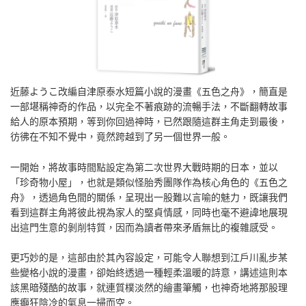
近藤ようこ改編自津原泰水短篇小說的漫畫《五色之舟》，簡直是
一部堪稱神奇的作品，以完全不著痕跡的流暢手法，不斷翻轉故事
給人的原本預期，等到你回過神時，已然跟隨這群主角走到最後，
彷彿在不知不覺中，竟然跨越到了另一個世界一般。
一開始，將故事時間點設定為第二次世界大戰時期的日本，並以
「珍奇物小屋」，也就是類似怪胎秀團隊作為核心角色的《五色之
舟》，透過角色間的關係，呈現出一股難以言喻的魅力，既讓我們
看到這群主角將彼此視為家人的堅貞情感，同時也毫不避諱地展現
出這門生意的剝削特質，因而為讀者帶來矛盾無比的複雜感受。
更巧妙的是，這部由於其內容設定，可能令人聯想到江戶川亂步某
些變格小說的漫畫，卻始終透過一種輕柔溫暖的詩意，講述這則本
該黑暗殘酷的故事，就連質樸淡然的繪畫筆觸，也神奇地將那股理
應癲狂陰冷的氣息一掃而空。