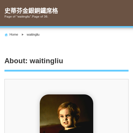
Skip
to
史蒂芬金銀銅鐵席格
content
Page of "
waitingliu
".Page of 36.
Home
waitingliu
About: waitingliu