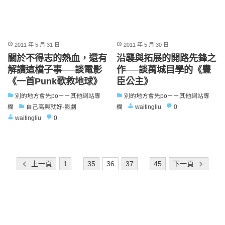
2011 年 5 月 31 日
2011 年 5 月 30 日
關於不得志的熱血，還有
沿襲與拓展的開路先鋒之
解讀這檔子事──談電影
作──談萬城目學的《豐
《一首Punk歌救地球》
臣公主》
別的地方會先po－－其他網站專
別的地方會先po－－其他網站專
欄
自己高興就好-影劇
欄
waitingliu
0
waitingliu
0
文
上一頁
1
...
35
36
37
...
45
下一頁
章
分
頁