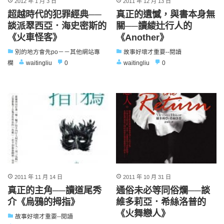
2012 年 1 月 3 日
2011 年 12 月 13 日
超越時代的犯罪經典──
真正的遺憾，與書本身無
談派翠西亞．海史密斯的
關──讀綾辻行人的
《火車怪客》
《Another》
別的地方會先po－－其他網站專
故事好壞才重要--閱讀
欄
waitingliu
0
waitingliu
0
2011 年 11 月 14 日
2011 年 10 月 31 日
真正的主角──讀道尾秀
通俗未必等同俗爛──談
介《烏鴉的拇指》
維多莉亞．希絲洛普的
《火舞戀人》
故事好壞才重要--閱讀