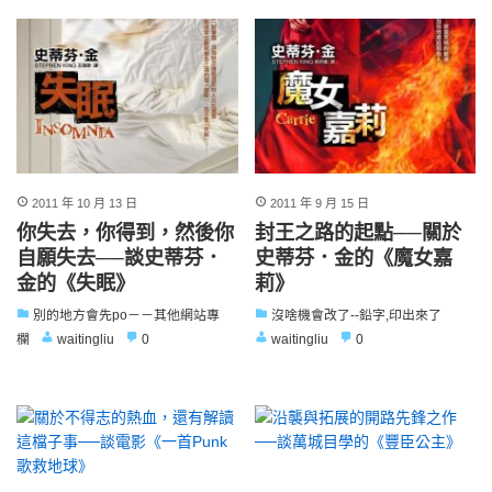
2011 年 10 月 13 日
2011 年 9 月 15 日
你失去，你得到，然後你
封王之路的起點──關於
自願失去──談史蒂芬．
史蒂芬．金的《魔女嘉
金的《失眠》
莉》
別的地方會先po－－其他網站專
沒啥機會改了--鉛字,印出來了
欄
waitingliu
0
waitingliu
0