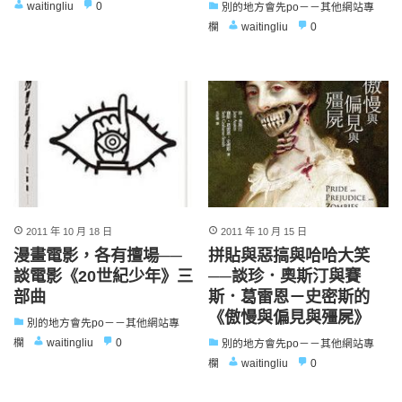
waitingliu
0
別的地方會先po－－其他網站專
欄
waitingliu
0
2011 年 10 月 18 日
2011 年 10 月 15 日
漫畫電影，各有擅場──
拼貼與惡搞與哈哈大笑
談電影《20世紀少年》三
──談珍．奧斯汀與賽
部曲
斯．葛雷恩－史密斯的
《傲慢與偏見與殭屍》
別的地方會先po－－其他網站專
欄
waitingliu
0
別的地方會先po－－其他網站專
欄
waitingliu
0