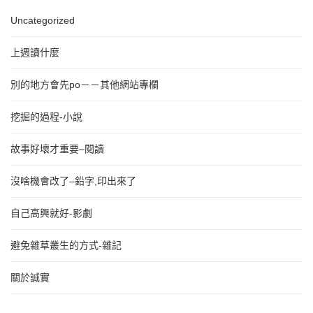
Uncategorized
上週讀什麼
別的地方會先po－－其他網站專欄
挖掘的過程-小說
故事好壞才重要–閱讀
沒啥機會改了–鉛字,印出來了
自己高興就好-影劇
避免雜草叢生的方式-雜記
關於誠實