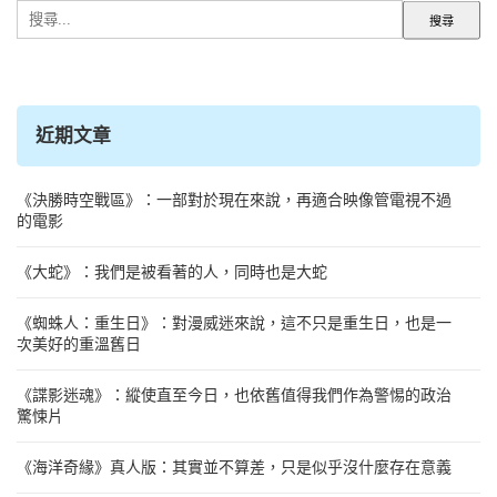
搜
尋
關
鍵
字:
近期文章
《決勝時空戰區》：一部對於現在來說，再適合映像管電視不過
的電影
《大蛇》：我們是被看著的人，同時也是大蛇
《蜘蛛人：重生日》：對漫威迷來說，這不只是重生日，也是一
次美好的重溫舊日
《諜影迷魂》：縱使直至今日，也依舊值得我們作為警惕的政治
驚悚片
《海洋奇緣》真人版：其實並不算差，只是似乎沒什麼存在意義