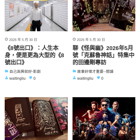
2026 年 5 月 30 日
2026 年 5 月 30 日
《8號出口》：人生本
聊《怪與幽》2026年5月
身，便是更為大型的《8
號「克蘇魯神話」特集中
號出口》
的田邊剛專訪
自己高興就好-影劇
故事好壞才重要--閱讀
waitingliu
0
waitingliu
0