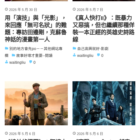
2026 年 5 月 30 日
2026 年 5 月 7 日
用「演技」與「光影」，
《真人快打II》：既暴力
來回應「無可名狀」的難
又惡搞，但也繼續那種佯
題：專訪田邊剛，克蘇魯
裝一本正經的英雄史詩路
神話的漫畫第一人
線
別的地方會先po－－其他網站專
自己高興就好-影劇
欄
故事好壞才重要--閱讀
waitingliu
0
waitingliu
0
2026 年 5 月 6 日
2026 年 5 月 6 日