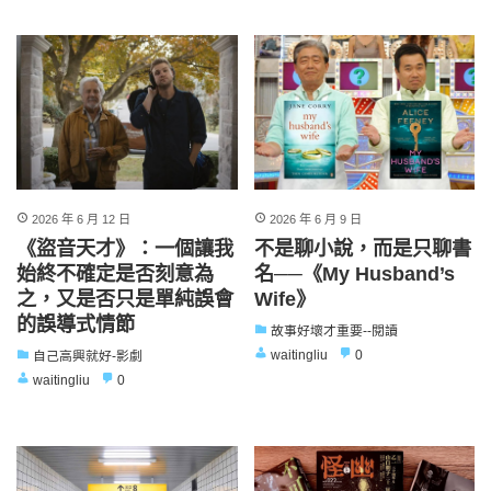
2026 年 6 月 12 日
2026 年 6 月 9 日
《盜音天才》：一個讓我
不是聊小說，而是只聊書
始終不確定是否刻意為
名──《My Husband’s
之，又是否只是單純誤會
Wife》
的誤導式情節
故事好壞才重要--閱讀
waitingliu
0
自己高興就好-影劇
waitingliu
0