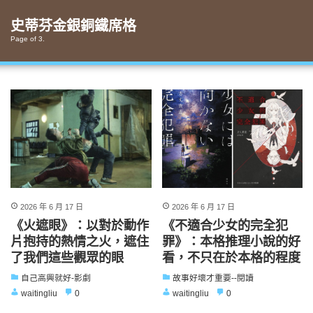
Skip
to
史蒂芬金銀銅鐵席格
content
Page of 3.
2026 年 6 月 17 日
2026 年 6 月 17 日
《火遮眼》：以對於動作
《不適合少女的完全犯
片抱持的熱情之火，遮住
罪》：本格推理小說的好
了我們這些觀眾的眼
看，不只在於本格的程度
自己高興就好-影劇
故事好壞才重要--閱讀
waitingliu
0
waitingliu
0