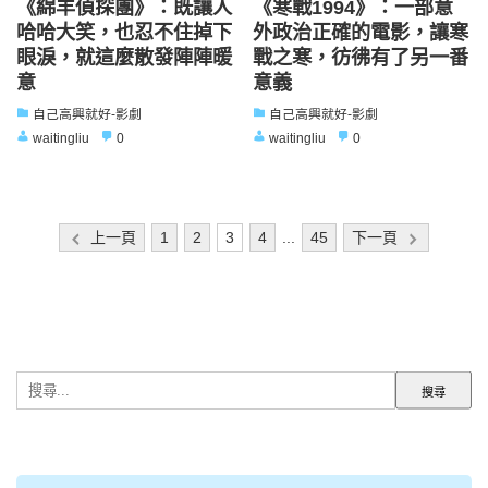
《綿羊偵探團》：既讓人
《寒戰1994》：一部意
哈哈大笑，也忍不住掉下
外政治正確的電影，讓寒
眼淚，就這麼散發陣陣暖
戰之寒，彷彿有了另一番
意
意義
自己高興就好-影劇
自己高興就好-影劇
waitingliu
0
waitingliu
0
文
上一頁
1
2
3
4
...
45
下一頁
章
分
頁
搜
尋
關
鍵
字: