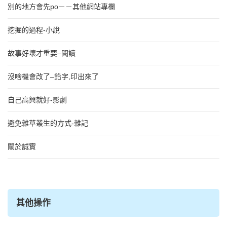
別的地方會先po－－其他網站專欄
挖掘的過程-小說
故事好壞才重要–閱讀
沒啥機會改了–鉛字,印出來了
自己高興就好-影劇
避免雜草叢生的方式-雜記
關於誠實
其他操作