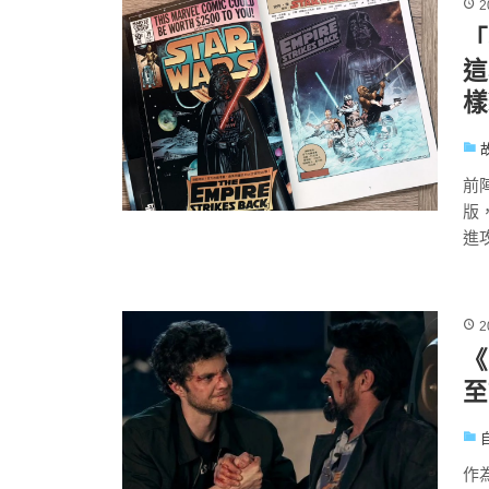
2
「
這
樣
前
版，
進攻》
2
《
至
作