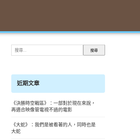
搜
尋
關
鍵
字:
近期文章
《決勝時空戰區》：一部對於現在來說，
再適合映像管電視不過的電影
《大蛇》：我們是被看著的人，同時也是
大蛇