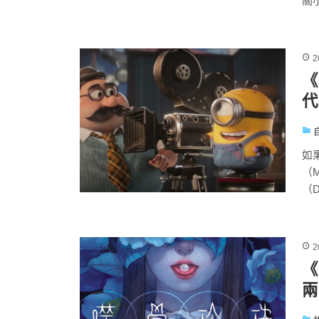
關小
2
《
代
如
（M
（De
2
《
兩