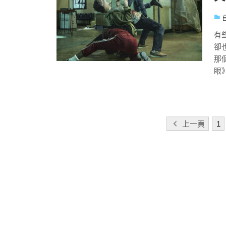
有
卻
那
眼》
文
上一頁
1
章
分
頁