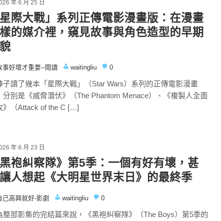
026 年 6 月 25 日
星際大戰」系列正傳電影漫畫版：在漫畫
樣的媒介裡，窺見故事與角色造型的早期
貌
故事好壞才重要--閱讀
waitingliu
0
陣子讀了幾本「星際大戰」（Star Wars）系列的正傳電影漫畫
分別是《威脅潛伏》（The Phantom Menace）、《複製人全面
（Attack of the C […]
026 年 6 月 23 日
黑袍糾察隊》第5季：一個有好有壞，甚
讓人想起《大明星世界末日》的最終季
自己高興就好-影劇
waitingliu
0
為整部影集的完結篇來說，《黑袍糾察隊》（The Boys）第5季的