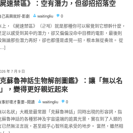
屍速禁區》：空有潛力，但卻招招落空
自己高興就好-影劇
waitingliu
0
本上，《屍速禁區》（군체）就是那種你可以察覺到它想幹什麼，
至足以感受到其中的潛力，卻又偏偏沒命中目標的電影，最後則
致無論那些潛力再好，卻也都僅是虛晃一招，根本無從奏效。 從
[…]
026 年 7 月 9 日
克蘇魯神話生物解剖圖鑑》：讓「無以名
」，變得更好親近起來
故事好壞才重要--閱讀
waitingliu
0
無以名狀」大概是最常跟「克蘇魯神話」同時出現的形容詞，指
克蘇魯神話的各種邪神及宇宙遠端的詭異光景，實在到了人類的
言已然無法言說，甚至超乎心智所能承受的地步。 當然，雖然相