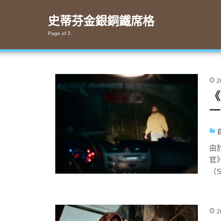
Skip
to
史蒂芬金銀銅鐵席格
content
Page of 2.
2
《
一
由於
官》
（Sc
2