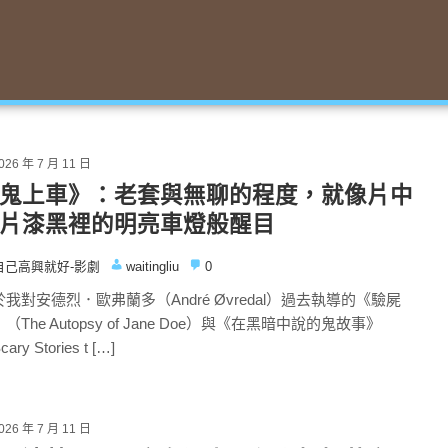
026 年 7 月 11 日
鬼上車》：老套與無聊的程度，就像片中
片漆黑裡的明亮車燈般醒目
自己高興就好-影劇
waitingliu
0
我對安德烈．歐弗蘭多（André Øvredal）過去執導的《驗屍
（The Autopsy of Jane Doe）與《在黑暗中說的鬼故事》
ary Stories t […]
026 年 7 月 11 日