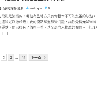
自己高興就好-影劇
waitingliu
0
些電影是這樣的，哪怕有些地方具有你根本不可能忽視的缺點，
也還是足以憑藉最主要的優點壓過那些問題，讓你覺得光是衝著
個優點，便已經有了值得一看，甚至是向人推薦的價值。 《火遮
 […]
2
3
...
45
下一頁