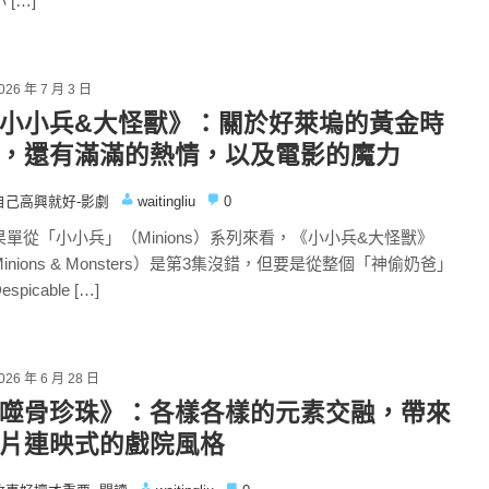
 […]
026 年 7 月 3 日
小小兵&大怪獸》：關於好萊塢的黃金時
，還有滿滿的熱情，以及電影的魔力
自己高興就好-影劇
waitingliu
0
果單從「小小兵」（Minions）系列來看，《小小兵&大怪獸》
inions & Monsters）是第3集沒錯，但要是從整個「神偷奶爸」
spicable […]
026 年 6 月 28 日
噬骨珍珠》：各樣各樣的元素交融，帶來
片連映式的戲院風格