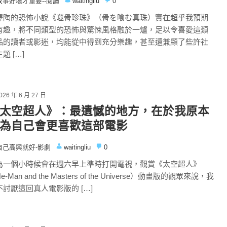
故事好壞才重要--閱讀
waitingliu
0
澤陶的恐怖小說《噬骨珍珠》（骨を喰む真珠）實在超乎我預期
有趣，將不同類型的恐怖與驚悚風格融於一爐，足以令喜愛這類
品的讀者或影迷，均能從中得到充分樂趣，甚至還兼顧了些許社
題 […]
026 年 6 月 27 日
太空超人》：最遺憾的地方，在於我原本
為自己會更喜歡這部電影
自己高興就好-影劇
waitingliu
0
為一個小時候會在週六早上準時打開電視，觀賞《太空超人》
e-Man and the Masters of the Universe）動畫版的觀眾來說，我
不討厭這回真人電影版的 […]