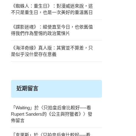
《蜘蛛人：重生日》：對漫威迷來說，這
不只是重生日，也是一次美好的重溫舊日
《諜影迷魂》：縱使直至今日，也依舊值
得我們作為警惕的政治驚悚片
《海洋奇緣》真人版：其實並不算差，只
是似乎沒什麼存在意義
近期留言
「
Waiting
」於〈
只拍皇后會比較好──看
Rupert Sanders的《公主與狩獵者》
〉發
佈留言
「
克里斯
」於〈
只拍皇后會比較好──看