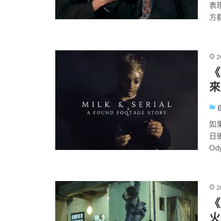
表
方
2
《
來
如
日
Od
2
《
火