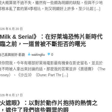
現大概算是不過不失，雖然有一些頗為明顯的缺點，但與不少地
都根本亂了套的第4季相比，則又明顯好上許多，至少比起 […]
026 年 6 月 20 日
Milk & Serial》：在好萊塢恐怖片新時代
臨之前，一道曾被不斷拒否的曙光
自己高興就好-影劇
waitingliu
0
果你問我，今年有哪部好萊塢電影最有機會在影史留名，並且於
後不時被人拿出來討論的話，那麼我的答案並非《奧德賽》（The
yssey）、《沙丘3》（Dune: Part Thr […]
026 年 6 月 17 日
火遮眼》：以對於動作片抱持的熱情之
，遮住了我們這些觀眾的眼