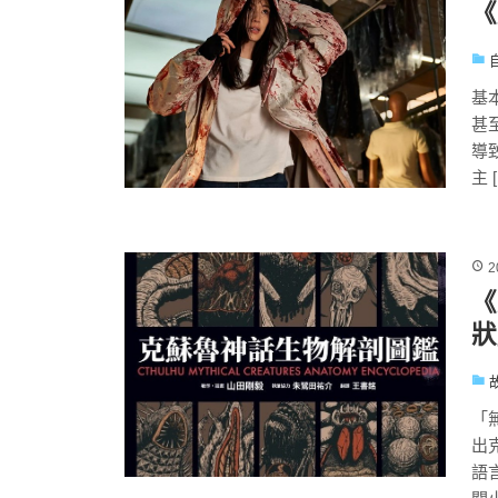
《
基
甚
導
主 
2
《
狀
「
出
語