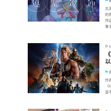
北
的
作
會主
2
《
以
作
（H
並