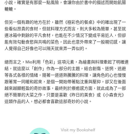
小說，確實是有那麼一點風險，會讓你由於書中的描述而開始飢腸
轆轆。
但另一個有趣的地方在於，雖然《極彩色的餐桌》中的確出現了一
些看似昂貴的食材，但就料理方式而言，則大多較為簡單，甚至就
連冰箱中剩餘的平凡食材，也能在不少情況下變成平易近人，但卻
能有效勾動食慾與共鳴的菜色，因此也意外帶來了一股親切感，讓
人覺得自己好像也可以隔天就來弄一弄似的。
總而言之，Mio利用「色彩」這項元素，為繪畫與料理牽起了明確連
結，就這麼以「創作」作為一部分的主題，結合創傷、迷惘、逃避
等各式各樣的情緒，隨著一道道熱騰騰的料理，讓角色的心也慢慢
跟著胃一同暖和起來，是個一開始帶著點沈重與壓抑，卻又在後面
越來越顯輕盈的奇妙故事，最終則於療癒感方面，就此成為了一部
絕不簡單的大菜之作，只要是喜歡《昨日的美食》或《小森食光》
這類作品的人，想必都會喜歡這部奇妙的小說。