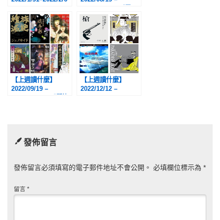
2022/08/21：《黑
塔》、《Billy Bat比
利蝙蝠》、《浦澤直
樹 畫啊畫啊無止
盡》、《傳達愛意，
就照左側內容執行》
【上週讀什麼】
【上週讀什麼】
2022/09/19 –
2022/12/12 –
2022/09/25：《種族
2022/12/18：
滅絕》、《魂手形：
《槍》、《影踏亭怪
三島屋奇異百物語
談》、《遠走高
七》、《Invert城塚
飛》、《D機關3－
翡翠倒敘集》、《惡
PARADISE LOST》
發佈留言
魔的手毬歌》、《如
生靈雙身之物》、
《帕諾拉馬島綺譚》
發佈留言必須填寫的電子郵件地址不會公開。
必填欄位標示為
*
留言
*