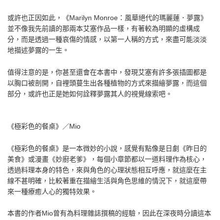
或許也正因如此，《Marilyn Monroe：風華絕代的瑪麗蓮．夢露》
並不像我先前讀的那兩本艾塞作品一樣，有著較為明顯的虛構成
分，而是透過一種哀傷的情感，以第一人稱的方式，來盡可能淡淡
地描述夢露的一生。
值得注意的是，你甚至還會在本書中，發現艾塞有許多張插圖都是
以胸口被剖開，自裡頭蔓生出各種植物的方式來描繪夢露，而這個
部分，或許也正是她如何詮釋夢露其人的視覺線索吧。
《極彩色的餐桌》／Mio
《極彩色的餐桌》是一本微妙的小說，感覺有點像是日劇《昨日的
美食》或漫畫《妙廚老爹》，每個小章節都以一道料理作為核心，
透過料理本身的特色，來與角色的心理狀態相互呼應，就這麼在主
線不甚明確，比較著重在描繪生活與角色思維的情況下，就這麼帶
來一種療癒人心的獨特效果。
本書的作者Mio曾有為料理雜誌撰稿的經驗，因此在深夜時分讀這本