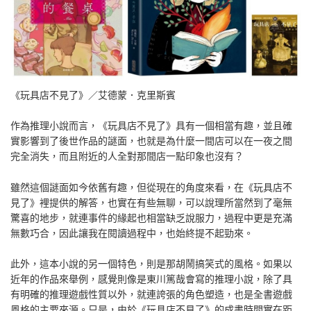
《玩具店不見了》／艾德蒙．克里斯賓
作為推理小說而言，《玩具店不見了》具有一個相當有趣，並且確
實影響到了後世作品的謎面，也就是為什麼一間店可以在一夜之間
完全消失，而且附近的人全對那間店一點印象也沒有？
雖然這個謎面如今依舊有趣，但從現在的角度來看，在《玩具店不
見了》裡提供的解答，也實在有些無聊，可以說理所當然到了毫無
驚喜的地步，就連事件的緣起也相當缺乏說服力，過程中更是充滿
無數巧合，因此讓我在閱讀過程中，也始終提不起勁來。
此外，這本小說的另一個特色，則是那胡鬧搞笑式的風格。如果以
近年的作品來舉例，感覺則像是東川篤哉會寫的推理小說，除了具
有明確的推理遊戲性質以外，就連誇張的角色塑造，也是全書遊戲
風格的主要來源。只是，由於《玩具店不見了》的成書時間實在距