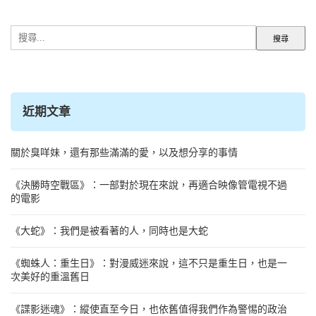
搜
尋
關
鍵
字:
近期文章
關於臭咩妹，還有那些滿滿的愛，以及想分享的事情
《決勝時空戰區》：一部對於現在來說，再適合映像管電視不過
的電影
《大蛇》：我們是被看著的人，同時也是大蛇
《蜘蛛人：重生日》：對漫威迷來說，這不只是重生日，也是一
次美好的重溫舊日
《諜影迷魂》：縱使直至今日，也依舊值得我們作為警惕的政治