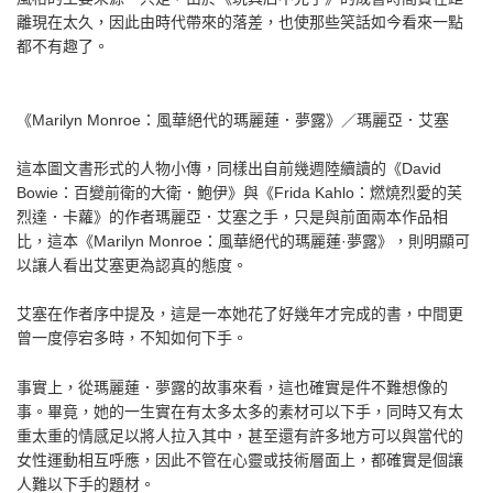
離現在太久，因此由時代帶來的落差，也使那些笑話如今看來一點
都不有趣了。
《Marilyn Monroe：風華絕代的瑪麗蓮．夢露》／瑪麗亞．艾塞
這本圖文書形式的人物小傳，同樣出自前幾週陸續讀的《David
Bowie：百變前衛的大衛．鮑伊》與《Frida Kahlo：燃燒烈愛的芙
烈達．卡蘿》的作者瑪麗亞．艾塞之手，只是與前面兩本作品相
比，這本《Marilyn Monroe：風華絕代的瑪麗蓮·夢露》，則明顯可
以讓人看出艾塞更為認真的態度。
艾塞在作者序中提及，這是一本她花了好幾年才完成的書，中間更
曾一度停宕多時，不知如何下手。
事實上，從瑪麗蓮．夢露的故事來看，這也確實是件不難想像的
事。畢竟，她的一生實在有太多太多的素材可以下手，同時又有太
重太重的情感足以將人拉入其中，甚至還有許多地方可以與當代的
女性運動相互呼應，因此不管在心靈或技術層面上，都確實是個讓
人難以下手的題材。