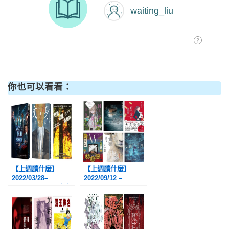
你也可以看看：
【上週讀什麼】
【上週讀什麼】
2022/03/28–
2022/09/12 –
2022/04/03：《東方
2022/09/18：《凶人
快車謀殺案》、《文
邸殺人事件》、《漫
身》、《奇職怪業俱
長的告別》、《前男
樂部》
友的遺書》、《犬神
家一族》、《貪婪之