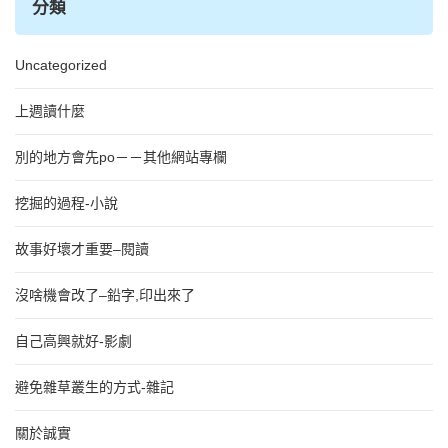
分類
Uncategorized
上週讀什麼
別的地方會先po－－其他網站專欄
挖掘的過程-小說
故事好壞才重要–閱讀
沒啥機會改了–鉛字,印出來了
自己高興就好-影劇
避免雜草叢生的方式-雜記
關於誠實