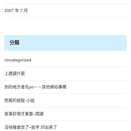
2007 年 7 月
分類
Uncategorized
上週讀什麼
別的地方會先po－－其他網站專欄
挖掘的過程-小說
故事好壞才重要–閱讀
沒啥機會改了–鉛字,印出來了