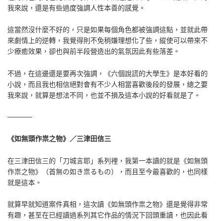
我來說，還是有些過度強調人性本善的感覺。
這當然沒什麼不好的，只是如果每個角色都被強調這點，並就此帶
來劇情上的逆轉，我覺得則不免稍嫌理想化了些，縱使可以帶來不
少療癒效果，卻也與前半段營造出的氣氛因此有些落差。
不過，在這邊還是要再次強調，《六個說謊的大學生》是本好看的
小說，而且我也相信絕對會有不少人相當喜歡後段的發展，總之要
我來說，就算是想法不同，也並不損及這本小說的好看就是了。
─────
《如無頭作祟之物》／三津田信三
在三津田信三的「刀城言耶」系列裡，我第一本讀的就是《如無頭
作祟之物》（首無の如き祟るもの），而且至今最喜歡的，也同樣
就是這本。
就算早就知道案件真相，這次讀《如無頭作祟之物》還是覺得非常
有趣，甚至在已經讀過系列其它作品的情況下回頭重讀，也因此看