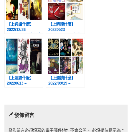
彩》
【上週讀什麼】
【上週讀什麼】
2022/12/26 –
20220523 –
2023/1/1：《我們的
20220529：《我甜
無可救藥》、《九九
蜜的苦澀委內瑞
神咒》、《第13位名
拉》、《我甜蜜的苦
偵探》
澀公主》、《新．福
爾摩斯：絲之屋》、
《北一喜多捕物帖》
【上週讀什麼】
【上週讀什麼】
20220613 –
2022/09/19 –
20220619：《冰凍
2022/09/25：《種族
地球首部曲：寒冬世
滅絕》、《魂手形：
界》、《無限住
三島屋奇異百物語
人》、《莎迪她死
七》、《Invert城塚
時》
翡翠倒敘集》、《惡
發佈留言
魔的手毬歌》、《如
生靈雙身之物》、
《帕諾拉馬島綺譚》
發佈留言必須填寫的電子郵件地址不會公開。
必填欄位標示為
*