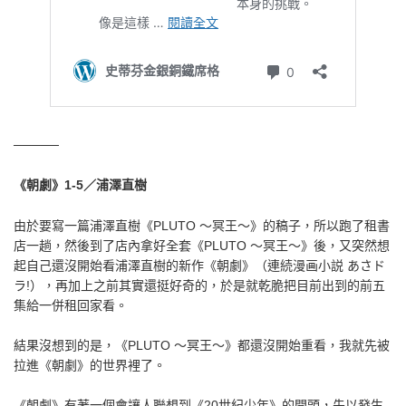
─────
《朝劇》1-5
／浦澤直樹
由於要寫一篇浦澤直樹《PLUTO ～冥王～》的稿子，所以跑了租書
店一趟，然後到了店內拿好全套《PLUTO ～冥王～》後，又突然想
起自己還沒開始看浦澤直樹的新作《朝劇》（連続漫画小説 あさド
ラ!），再加上之前其實還挺好奇的，於是就乾脆把目前出到的前五
集給一併租回家看。
結果沒想到的是，《PLUTO ～冥王～》都還沒開始重看，我就先被
拉進《朝劇》的世界裡了。
《朝劇》有著一個會讓人聯想到《20世紀少年》的開頭，先以發生