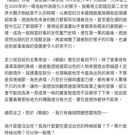
在2020年的一場浩劫作為吸引人的楔子，接著再立即跳回第二次世
界大戰才剛結束不久的時期，以典型的日本晨間劇風格開始從頭講
起故事，透過角色本身的魅力緊緊抓住讀者目光，甚至還在讀的過
程中忘記了那個楔子，覺得這部漫畫似乎會跟某些精采的晨間劇一
樣，成為一部相當好看的女性奮鬥史時，便在第一集的最後，透過
突然出現的巨大怪獸足跡，再度喚醒了讀者對於楔子的印象，也讓
這則故事後面的發展更令人好奇不已。
至少就目前的五集來說，《朝劇》實在好看到不行，除了故事很有
浦澤直樹的風格，總是能透過描寫出色的人物來營造出懸疑感十足
的劇情外，就連畫技部分，也堪稱是他至今最為出色的表現。不管
是背景細節、角色表情，乃至於分鏡與畫面力道，都有著令人驚嘆
不已的水準，讓你一面想加快翻頁速度得知故事之後的發展，卻又
會不斷因為某一頁或某一格的厲害程度而不自覺停了下來，就這麼
反覆看著那些地方的構圖或分格方式，實在是想快都快不起來。
總而言之，對於《朝劇》，我只有幾個問題想要抱怨──
為什麼還沒出完？我為什麼要在還沒出完的時候就看？下一集什麼
時候出啊？可以快一點嗎？