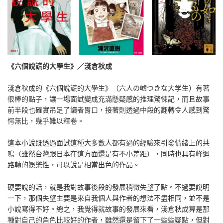
《六個說謊的大學生》／淺倉秋成
淺倉秋成的《六個說謊的大學生》（六人の嘘つきな大学生）有著
很棒的點子，讓一場面試變成充滿懸疑感的推理驚悚記，而且故事
前半段也確實吊足了讀者胃口，接著則透過中段的翻轉令人感到驚
愕無比，幾乎難以釋卷。
這本小說既透過面試這種大多數人都有過的經驗來引發情緒上的共
鳴（雖然台灣跟日本在這方面還是有不小差距），同時也具有峰迴
路轉的娛樂性，可以說是相當出色的作品。
硬要說的話，就是我對故事後段的發展稍微失望了點。不過要說明
一下，那個失望主要是來自我個人與作者的想法不盡相同，並不是
小說寫得不好。總之，我覺得就故事的發展來看，淺倉秋成算是那
種對自己的角色比較好的作者，雖然還是留下了一些些疑點，但對