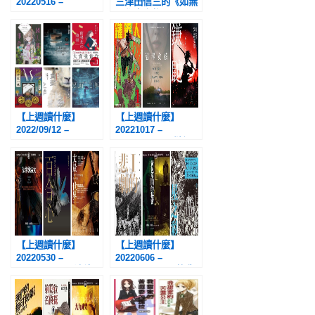
20220516 –
三津田信三的《如無
20220522：
頭作祟之物》
《PLUTO ～冥王
～》、《原子小金
剛：地表上最大機器
人篇》、《古烏伏手
卷》、《妻子從不忘
記》
【上週讀什麼】
【上週讀什麼】
2022/09/12 –
20221017 –
2022/09/18：《凶人
20221023：《鏈鋸
邸殺人事件》、《漫
人》、《沼澤女
長的告別》、《前男
孩》、《鐮鼬》
友的遺書》、《犬神
家一族》、《貪婪之
羊》、《黑面之狐》
【上週讀什麼】
【上週讀什麼】
20220530 –
20220606 –
20220605：《法律
20220612：《I的悲
與淑女》、《百合
劇》、《黃色房間的
心》、《丈量世界》
祕密》、《洛夫克拉
夫特傑作集：星之