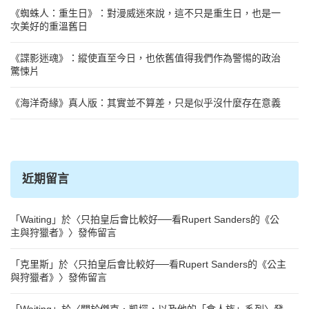
《蜘蛛人：重生日》：對漫威迷來說，這不只是重生日，也是一
次美好的重溫舊日
《諜影迷魂》：縱使直至今日，也依舊值得我們作為警惕的政治
驚悚片
《海洋奇緣》真人版：其實並不算差，只是似乎沒什麼存在意義
近期留言
「
Waiting
」於〈
只拍皇后會比較好──看Rupert Sanders的《公
主與狩獵者》
〉發佈留言
「
克里斯
」於〈
只拍皇后會比較好──看Rupert Sanders的《公主
與狩獵者》
〉發佈留言
「
Waiting
」於〈
關於傑克．凱堔，以及他的「食人族」系列
〉發