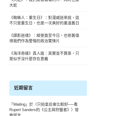
大蛇
《蜘蛛人：重生日》：對漫威迷來說，這
不只是重生日，也是一次美好的重溫舊日
《諜影迷魂》：縱使直至今日，也依舊值
得我們作為警惕的政治驚悚片
《海洋奇緣》真人版：其實並不算差，只
是似乎沒什麼存在意義
近期留言
「
Waiting
」於〈
只拍皇后會比較好──看
Rupert Sanders的《公主與狩獵者》
〉發
佈留言