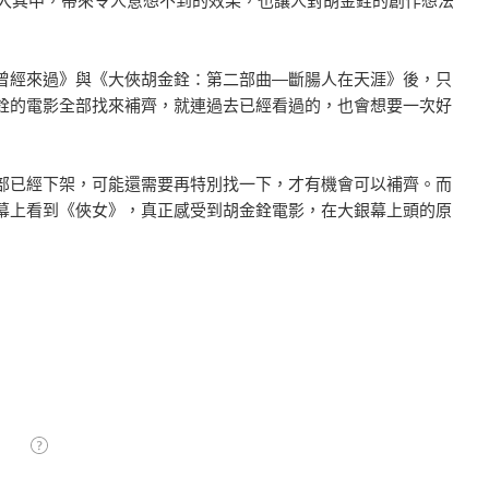
導入其中，帶來令人意想不到的效果，也讓人對胡金銓的創作想法
曾經來過》與《大俠胡金銓：第二部曲―斷腸人在天涯》後，只
銓的電影全部找來補齊，就連過去已經看過的，也會想要一次好
全部已經下架，可能還需要再特別找一下，才有機會可以補齊。而
幕上看到《俠女》，真正感受到胡金銓電影，在大銀幕上頭的原