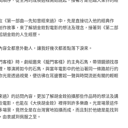
間順序，從主角的成長過程開始說起，接著才是他踏入業界的經
在《第一部曲―先知曾經來過》中，先是直接切入他的經典作
創作故事，來了解胡金銓對電影的想法及理念，接著到《第二部
起胡金銓的人生經歷。
內容全都意外動人，讓我好幾次都差點落下淚來。
門客棧》時，劇組邀來《龍門客棧》的主角石雋，帶領鏡頭找尋
裡，導演將如今的石雋，與當年電影中的他沿著同一條路前行的
你光是透過視覺，便彷彿在耳邊響起一聲與時間流逝有關的輕輕
來過》的訪問內容，更加了解胡金銓拍攝那些作品時的想法及講
些電影，也能在《大俠胡金銓》裡得到許多樂趣。光是場景這件
多場景，竟然全是在台灣實地拍攝而成，而且對於他總是能找到
，由衷感到佩服之至。