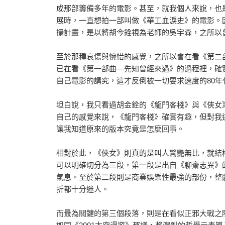
成那部籌備多年的電影。甚至，就我個人來說，也
展時，一直想拍一部叫做《華工血淚史》的電影。
攝計畫，是以將胡今銓視為老師的吳宇森，之所以
至於那種哀傷與惋惜的感覺，之所以會在看《第二
已在看《第一部曲―先知曾經來過》的過程裡，確
自己電影的講究，這才反倒被一切要求速度的80
坦白說，我只看過胡金銓的《龍門客棧》與《俠女
自己的感覺來說，《龍門客棧》確實有趣，但對我
讓我知道原來的版本究竟是怎麼回事。
相對於此，《俠女》則真的是叫人驚艷無比，就結構
可以明確切分為三段，第一段是出自《聊齋志異》
氣息。至於第二段則是商業娛樂性最強的部份，整
折都十分迷人。
而最為關鍵的第三個段落，則是在看似正邪大戰之