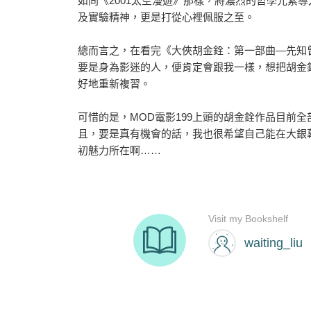
如同《2001太空漫遊》那樣，將濃烈的哲學元素
及實驗精神，更是打從心裡佩服之至。
總而言之，在看完《大俠胡金銓：第一部曲―先知
要是身為影迷的人，便肯定會跟我一樣，想把胡金
好地重新複習。
可惜的是，MOD電影199上頭的胡金銓作品目前
且，要是真有機會的話，我也很希望自己能在大銀
初魅力所在啊……