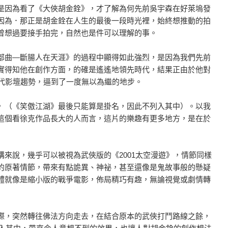
是因為看了《大俠胡金銓》，才了解為何先前吳宇森在好萊塢發
因為．那正是胡金銓在人生的最後一段時光裡，始終想推動的拍
曾想過要接手拍完，自然也是件可以理解的事。
部曲―斷腸人在天涯》的過程中顯得如此強烈，是因為我們先前
實得知他在創作方面，的確是遙遙地領先時代，結果正由於他對
年代影壇趨勢，逼到了一度無以為繼的地步。
》（《笑傲江湖》最後只能算是掛名，因此不列入其中）。以我
這個看徐克作品長大的人而言，這片的樂趣有更多地方，是在於
來說，幾乎可以被視為武俠版的《2001太空漫遊》，情節同樣
的原著情節，帶來有點詭異、神祕，甚至還像是鬼故事般的懸疑
體就像是縮小版的戰爭電影，佈局精巧有趣，無論視覺或劇情轉
際，突然轉往佛法方向走去，在結合原本的武俠打鬥路線之餘，