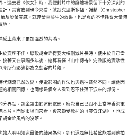
界。過去看《俠女》時，我便對片中的廢墟場景留下十分深刻的
其實放到現今來看，就跟克里斯多福．諾蘭（Christopher
的細節及廢棄質感，就連荒草蔓生的效果，也是真的不惜耗費大量時
質地。
情感上帶來了更加強烈的共鳴。
由於賣座不佳，導致胡金銓得要大幅刪減片長時，便由於自己當
，接著又在事隔多年後，總算看懂《山中傳奇》完整版的實驗性
以令所有影迷都為之動容的片段。
時代潮流已然改變，使電影圈的作法也與過往截然不同，讓他因
題的相關回憶，也同樣是個令人看到忍不住落下淚來的部份。
的分界點。胡金銓由於這部電影，察覺自己已跟不上當年香港電
完本片。而從市場面來看，後來頗受歡迎的《笑傲江湖》，也成
了胡金銓風格的沒落。
也讓人明明知道最後的結果為何，卻也還是無比希望能看到他拍