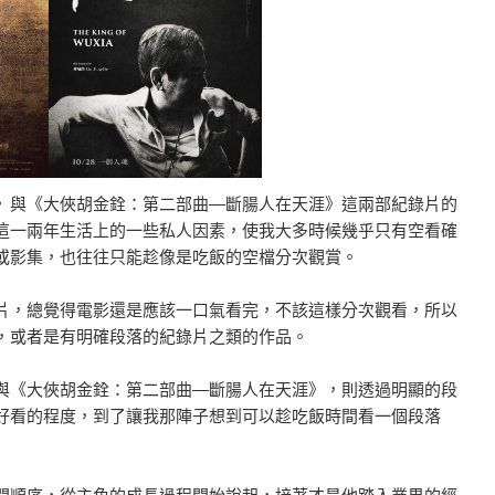
》與《大俠胡金銓：第二部曲―斷腸人在天涯》這兩部紀錄片的
這一兩年生活上的一些私人因素，使我大多時候幾乎只有空看確
或影集，也往往只能趁像是吃飯的空檔分次觀賞。
片，總覺得電影還是應該一口氣看完，不該這樣分次觀看，所以
，或者是有明確段落的紀錄片之類的作品。
與《大俠胡金銓：第二部曲―斷腸人在天涯》，則透過明顯的段
好看的程度，到了讓我那陣子想到可以趁吃飯時間看一個段落