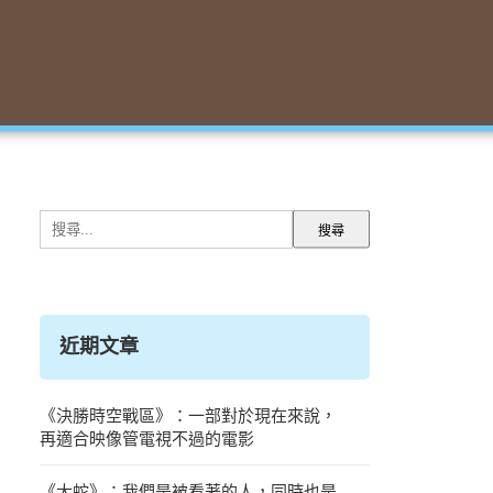
搜
尋
關
鍵
字:
近期文章
《決勝時空戰區》：一部對於現在來說，
再適合映像管電視不過的電影
《大蛇》：我們是被看著的人，同時也是