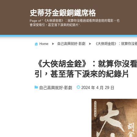
Skip
to
史蒂芬金銀銅鐵席格
content
Page of "《大俠胡金銓》：就算你沒看過或看齊胡金銓的電影，也
會深受吸引，甚至落下淚來的紀錄片".
Home
自己高興就好-影劇
《大俠胡金銓》：就算你沒
《大俠胡金銓》：就算你沒
引，甚至落下淚來的紀錄片
自己高興就好-影劇
2024 年 4 月 29 日