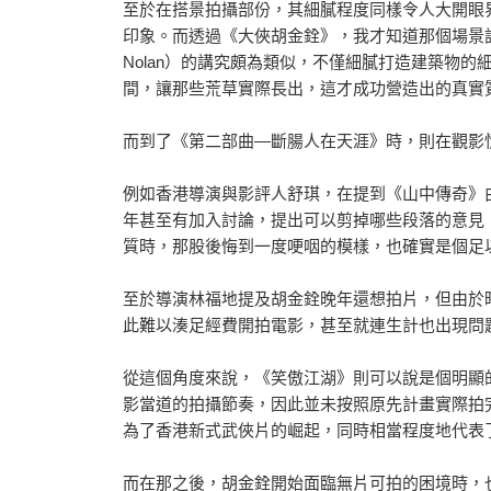
至於在搭景拍攝部份，其細膩程度同樣令人大開眼
印象。而透過《大俠胡金銓》，我才知道那個場景設計，
Nolan）的講究頗為類似，不僅細膩打造建築物
間，讓那些荒草實際長出，這才成功營造出的真實
而到了《第二部曲―斷腸人在天涯》時，則在觀影
例如香港導演與影評人舒琪，在提到《山中傳奇》
年甚至有加入討論，提出可以剪掉哪些段落的意見
質時，那股後悔到一度哽咽的模樣，也確實是個足
至於導演林福地提及胡金銓晚年還想拍片，但由於
此難以湊足經費開拍電影，甚至就連生計也出現問
從這個角度來說，《笑傲江湖》則可以說是個明顯
影當道的拍攝節奏，因此並未按照原先計畫實際拍
為了香港新式武俠片的崛起，同時相當程度地代表
而在那之後，胡金銓開始面臨無片可拍的困境時，