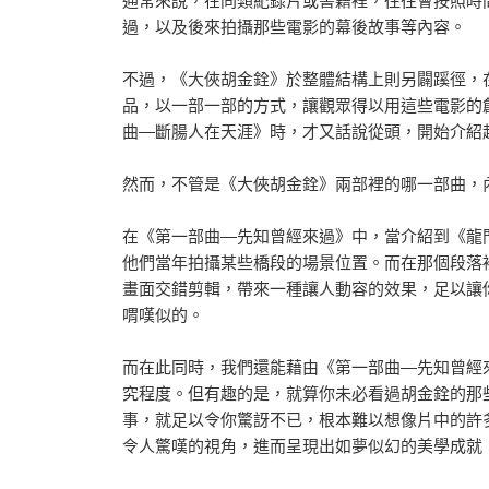
通常來說，在同類紀錄片或書籍裡，往往會按照時
過，以及後來拍攝那些電影的幕後故事等內容。
不過，《大俠胡金銓》於整體結構上則另闢蹊徑，
品，以一部一部的方式，讓觀眾得以用這些電影的
曲―斷腸人在天涯》時，才又話說從頭，開始介紹
然而，不管是《大俠胡金銓》兩部裡的哪一部曲，
在《第一部曲―先知曾經來過》中，當介紹到《龍
他們當年拍攝某些橋段的場景位置。而在那個段落
畫面交錯剪輯，帶來一種讓人動容的效果，足以讓
喟嘆似的。
而在此同時，我們還能藉由《第一部曲―先知曾經
究程度。但有趣的是，就算你未必看過胡金銓的那
事，就足以令你驚訝不已，根本難以想像片中的許
令人驚嘆的視角，進而呈現出如夢似幻的美學成就