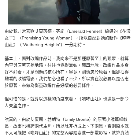
由於我非常喜歡艾莫芮德．芬諾（Emerald Fennell）編導的《花漾
女子》（Promising Young Woman），所以自然對她的新作《咆哮
山莊》（”Wuthering Heights”）十分期待。
基本上，面對改編作品時，我向來不是那種原著至上的觀眾，就算
內容與原著天差地遠，往往也覺得無妨。簡單地說，改編作品本身
好不好看，才是問題的核心所在。畢竟，劇情忠於原著，但卻拍得
難看的改編電影，我們想必也看了不少，所以實在沒必要以是否忠
於原著，來做為衡量改編作品好壞的必要條件。
但可惜的是，就算以這樣的角度來看，《咆哮山莊》也還是一部令
人失望之作。
說真的，由於艾蜜莉．勃朗特（Emily Brontë）的原著小說篇幅較
長，故事也橫跨兩代主角，所以除非拆成上、下兩集，否則原本就
不太可能把《咆哮山莊》的完整內容給塞進一部電影裡，就算真勉