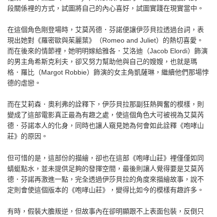
段關係裡的方式，試圖將自己的內心喜好，試圖實踐在現實當中。
在這個角色剛登場時，艾莫芮德．芬諾便讓伊莎貝拉透過台詞，表
現出她對《羅密歐與茱麗葉》（Romeo and Juliet）的熱切喜愛。
而在後來的情節裡，她明明嫁給雅各．艾洛迪（Jacob Elordi）飾演
的男主角希斯克利夫，卻又努力幫助他與自己的嫂嫂，也就是瑪
格．羅比（Margot Robbie）飾演的女主角凱薩琳，繼續他們那場悖
德的虐戀。
而在艾莉森．奧利弗的詮釋下，伊莎貝拉那副狂熱興奮的模樣，則
變成了這部電影真正最為有趣之處，使這個角色大可被視為艾莫芮
德．芬諾本人的化身，同時也讓人窺見她為何會如此詮釋《咆哮山
莊》的原因。
但可惜的是，這部份的描繪，卻也在這部《咆哮山莊》裡僅僅如同
蜻蜓點水，並未提供足夠的發揮空間，最後則讓人覺得要是艾莫芮
德．芬諾再激進一點，完全透過伊莎貝拉的角度來描繪故事，說不
定則會使這個版本的《咆哮山莊》，變得比如今的模樣有趣許多。
有時，假裝大膽叛逆，但故事內在卻明顯跟不上表面包裝，反倒只