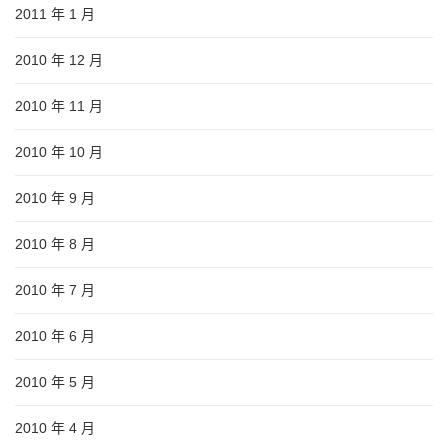
2011 年 1 月
2010 年 12 月
2010 年 11 月
2010 年 10 月
2010 年 9 月
2010 年 8 月
2010 年 7 月
2010 年 6 月
2010 年 5 月
2010 年 4 月