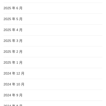
2025 年 6 月
2025 年 5 月
2025 年 4 月
2025 年 3 月
2025 年 2 月
2025 年 1 月
2024 年 12 月
2024 年 10 月
2024 年 9 月
2024 年 8 月