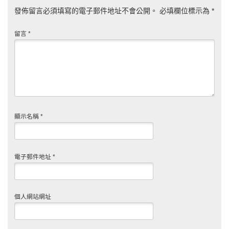
發佈留言必須填寫的電子郵件地址不會公開。
必填欄位標示為
*
留言
*
顯示名稱
*
電子郵件地址
*
個人網站網址