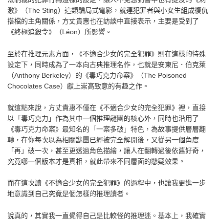
激》（The Sting）這類騙局式電影，就連犯罪者與小女生組成復仇
搭檔的主角關係，方丈貴惠也在訪談中直接表示，主要是受到了
《終極追殺令》（Léon）所影響。
至於在推理元素方面，《不適合少女的完全犯罪》則在這樣的特殊
設定下，同時成為了一本向古典推理名作，也就是安東尼．伯克萊
（Anthony Berkeley）的《毒巧克力命案》（The Poisoned
Chocolates Case）獻上崇高致意的有趣之作。
就這點來說，方丈貴惠不僅在《不適合少女的完全犯罪》裡，直接
以「毒巧克力」作為其中一個推理謎團的核心外，同時也沿用了
《毒巧克力命案》最知名的「一案多破」特色，為故事提供層層翻
轉，在你每次以為相關謎團已經被完全解開後，又從另一個角度
「再」破一次，甚至更透過角色描繪，讓人在翻轉過後依舊好奇，
究竟哪一個版本才是真相，就此帶來不同層面的懸疑效果。
而在這次讀《不適合少女的完全犯罪》的過程中，也讓我更進一步
地意識到自己究竟是個怎樣的推理讀者。
說真的，其實我一直覺得自己是比較怪的推理迷。基本上，我確實