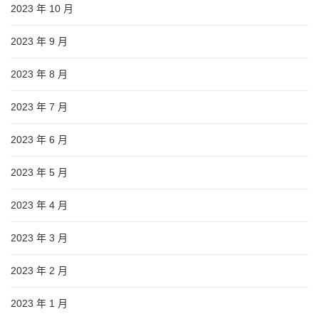
2023 年 10 月
2023 年 9 月
2023 年 8 月
2023 年 7 月
2023 年 6 月
2023 年 5 月
2023 年 4 月
2023 年 3 月
2023 年 2 月
2023 年 1 月