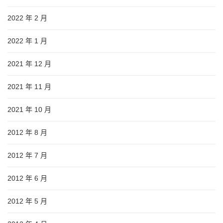
2022 年 2 月
2022 年 1 月
2021 年 12 月
2021 年 11 月
2021 年 10 月
2012 年 8 月
2012 年 7 月
2012 年 6 月
2012 年 5 月