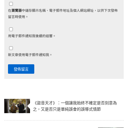
在
瀏覽器
中儲存顯示名稱、電子郵件地址及個人網站網址，以供下次發佈
留言時使用。
用電子郵件通知我後續的迴響。
新文章使用電子郵件通知我。
《盜音天才》：一個讓我始終不確定是否刻意為
之，又是否只是單純誤會的誤導式情節