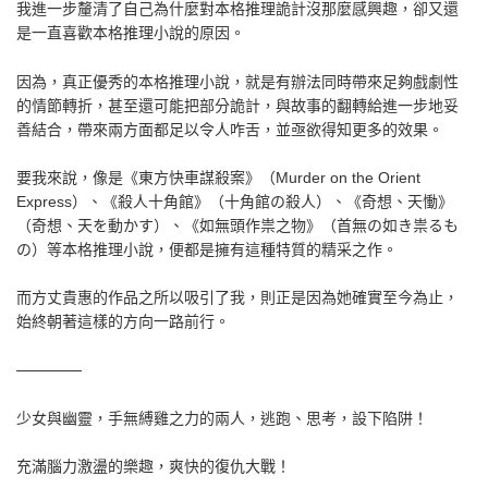
我進一步釐清了自己為什麼對本格推理詭計沒那麼感興趣，卻又還
是一直喜歡本格推理小說的原因。
因為，真正優秀的本格推理小說，就是有辦法同時帶來足夠戲劇性
的情節轉折，甚至還可能把部分詭計，與故事的翻轉給進一步地妥
善結合，帶來兩方面都足以令人咋舌，並亟欲得知更多的效果。
要我來說，像是《東方快車謀殺案》（Murder on the Orient
Express）、《殺人十角館》（十角館の殺人）、《奇想、天慟》
（奇想、天を動かす）、《如無頭作祟之物》（首無の如き祟るも
の）等本格推理小說，便都是擁有這種特質的精采之作。
而方丈貴惠的作品之所以吸引了我，則正是因為她確實至今為止，
始終朝著這樣的方向一路前行。
──────
少女與幽靈，手無縛雞之力的兩人，逃跑、思考，設下陷阱！
充滿腦力激盪的樂趣，爽快的復仇大戰！