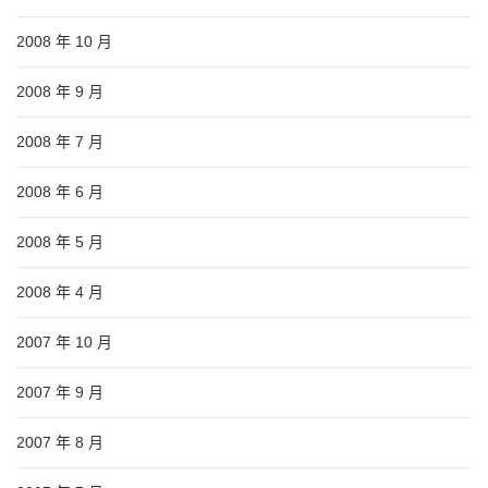
2008 年 10 月
2008 年 9 月
2008 年 7 月
2008 年 6 月
2008 年 5 月
2008 年 4 月
2007 年 10 月
2007 年 9 月
2007 年 8 月