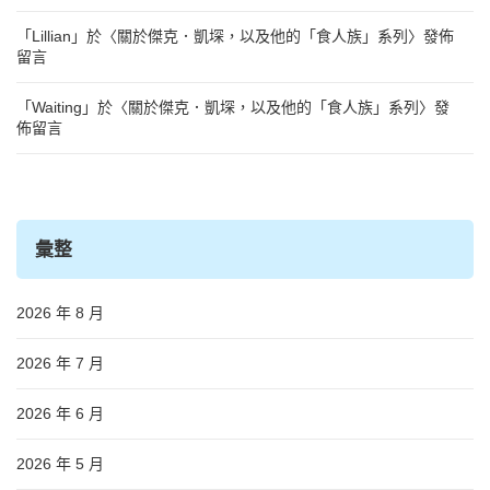
「
Lillian
」於〈
關於傑克．凱堔，以及他的「食人族」系列
〉發佈
留言
「
Waiting
」於〈
關於傑克．凱堔，以及他的「食人族」系列
〉發
佈留言
彙整
2026 年 8 月
2026 年 7 月
2026 年 6 月
2026 年 5 月