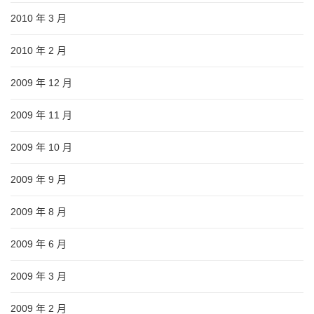
2010 年 3 月
2010 年 2 月
2009 年 12 月
2009 年 11 月
2009 年 10 月
2009 年 9 月
2009 年 8 月
2009 年 6 月
2009 年 3 月
2009 年 2 月