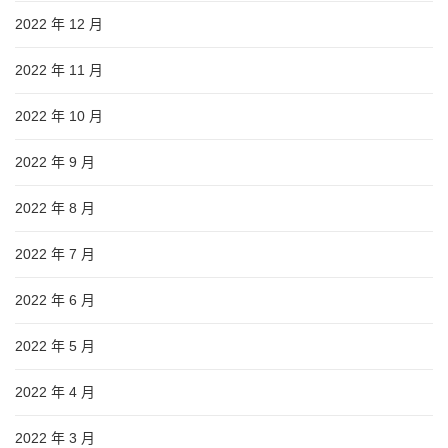
2022 年 12 月
2022 年 11 月
2022 年 10 月
2022 年 9 月
2022 年 8 月
2022 年 7 月
2022 年 6 月
2022 年 5 月
2022 年 4 月
2022 年 3 月